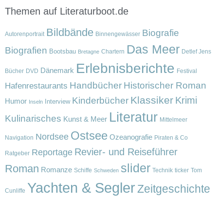
Themen auf Literaturboot.de
Bildbände
Biografie
Autorenportrait
Binnengewässer
Das Meer
Biografien
Bootsbau
Chartern
Detlef Jens
Bretagne
Erlebnisberichte
Dänemark
Bücher
DVD
Festival
Handbücher
Historischer Roman
Hafenrestaurants
Klassiker
Krimi
Kinderbücher
Humor
Interview
Inseln
Literatur
Kulinarisches
Kunst & Meer
Mittelmeer
Ostsee
Nordsee
Ozeanografie
Navigation
Piraten & Co
Revier- und Reiseführer
Reportage
Ratgeber
slider
Roman
Romanze
Schiffe
Technik
ticker
Tom
Schweden
Yachten & Segler
Zeitgeschichte
Cunliffe