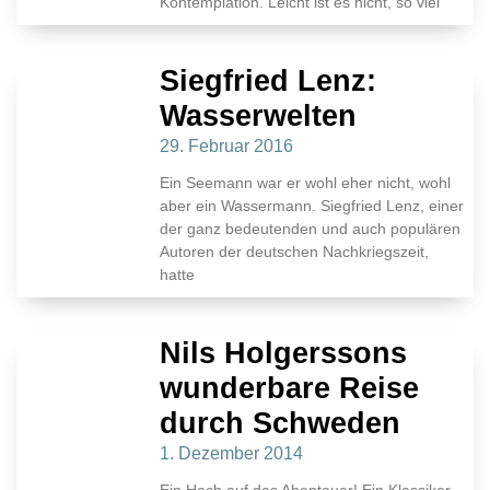
Kontemplation. Leicht ist es nicht, so viel
Siegfried Lenz:
Wasserwelten
29. Februar 2016
Ein Seemann war er wohl eher nicht, wohl
aber ein Wassermann. Siegfried Lenz, einer
der ganz bedeutenden und auch populären
Autoren der deutschen Nachkriegszeit,
hatte
Nils Holgerssons
wunderbare Reise
durch Schweden
1. Dezember 2014