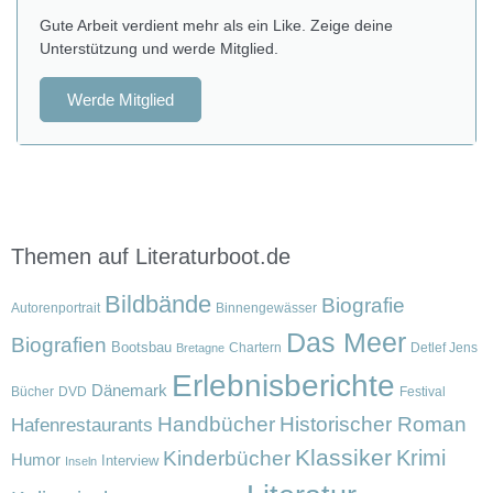
Gute Arbeit verdient mehr als ein Like. Zeige deine
Unterstützung und werde Mitglied.
Werde Mitglied
Themen auf Literaturboot.de
Bildbände
Biografie
Autorenportrait
Binnengewässer
Das Meer
Biografien
Bootsbau
Chartern
Detlef Jens
Bretagne
Erlebnisberichte
Dänemark
Bücher
DVD
Festival
Handbücher
Historischer Roman
Hafenrestaurants
Klassiker
Krimi
Kinderbücher
Humor
Interview
Inseln