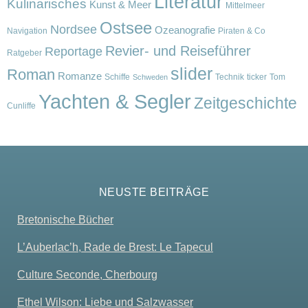
Literatur
Kulinarisches
Kunst & Meer
Mittelmeer
Ostsee
Nordsee
Ozeanografie
Navigation
Piraten & Co
Revier- und Reiseführer
Reportage
Ratgeber
slider
Roman
Romanze
Schiffe
Technik
ticker
Tom
Schweden
Yachten & Segler
Zeitgeschichte
Cunliffe
NEUSTE BEITRÄGE
Bretonische Bücher
L’Auberlac’h, Rade de Brest: Le Tapecul
Culture Seconde, Cherbourg
Ethel Wilson: Liebe und Salzwasser