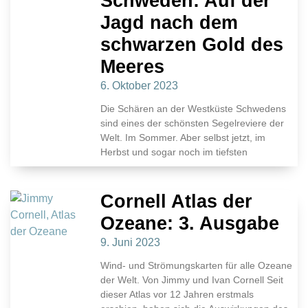
Schweden: Auf der
Jagd nach dem
schwarzen Gold des
Meeres
6. Oktober 2023
Die Schären an der Westküste Schwedens
sind eines der schönsten Segelreviere der
Welt. Im Sommer. Aber selbst jetzt, im
Herbst und sogar noch im tiefsten
Cornell Atlas der
Ozeane: 3. Ausgabe
9. Juni 2023
Wind- und Strömungskarten für alle Ozeane
der Welt. Von Jimmy und Ivan Cornell Seit
dieser Atlas vor 12 Jahren erstmals