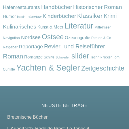
Handbücher
Historischer Roman
Hafenrestaurants
Klassiker
Krimi
Kinderbücher
Humor
Interview
Inseln
Literatur
Kulinarisches
Kunst & Meer
Mittelmeer
Ostsee
Nordsee
Ozeanografie
Navigation
Piraten & Co
Revier- und Reiseführer
Reportage
Ratgeber
slider
Roman
Romanze
Schiffe
Technik
ticker
Tom
Schweden
Yachten & Segler
Zeitgeschichte
Cunliffe
NEUSTE BEITRÄGE
Bretonische Bücher
L’Auberlac’h, Rade de Brest: Le Tapecul