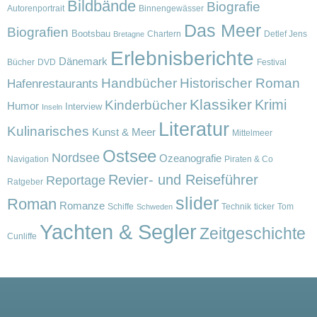
Bildbände
Biografie
Autorenportrait
Binnengewässer
Das Meer
Biografien
Bootsbau
Chartern
Detlef Jens
Bretagne
Erlebnisberichte
Dänemark
Bücher
DVD
Festival
Handbücher
Historischer Roman
Hafenrestaurants
Klassiker
Krimi
Kinderbücher
Humor
Interview
Inseln
Literatur
Kulinarisches
Kunst & Meer
Mittelmeer
Ostsee
Nordsee
Ozeanografie
Navigation
Piraten & Co
Revier- und Reiseführer
Reportage
Ratgeber
slider
Roman
Romanze
Schiffe
Technik
ticker
Tom
Schweden
Yachten & Segler
Zeitgeschichte
Cunliffe