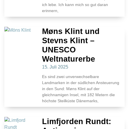
ich lebe. Ich kann mich so gut daran
erinnern,
Møns Klint und
Stevns Klint –
UNESCO
Weltnaturerbe
15. Juli 2025
Es sind zwei unverwechselbare
Landmarken in der südlichen Ansteuerung
in den Sund: Møns Klint auf der
gleichnamigen Insel, mit 182 Metern die
höchste Steilküste Dänemarks,
Limfjorden Rundt: