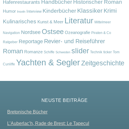
Handbücher
Historischer Roman
Hafenrestaurants
Klassiker
Krimi
Kinderbücher
Humor
Interview
Inseln
Literatur
Kulinarisches
Kunst & Meer
Mittelmeer
Ostsee
Nordsee
Ozeanografie
Navigation
Piraten & Co
Revier- und Reiseführer
Reportage
Ratgeber
slider
Roman
Romanze
Schiffe
Technik
ticker
Tom
Schweden
Yachten & Segler
Zeitgeschichte
Cunliffe
NEUSTE BEITRÄGE
Bretonische Bücher
L’Auberlac’h, Rade de Brest: Le Tapecul