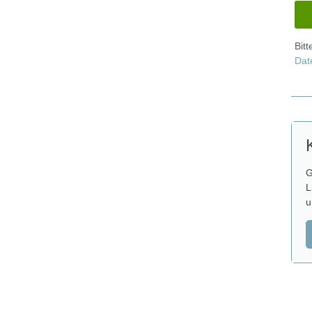
Bit
Dat
G
L
u