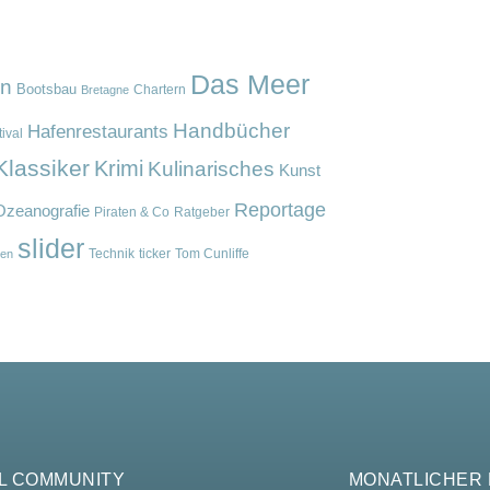
Das Meer
en
Bootsbau
Chartern
Bretagne
Handbücher
Hafenrestaurants
ival
Klassiker
Krimi
Kulinarisches
Kunst
Reportage
Ozeanografie
Piraten & Co
Ratgeber
slider
Technik
ticker
Tom Cunliffe
en
L COMMUNITY
MONATLICHER