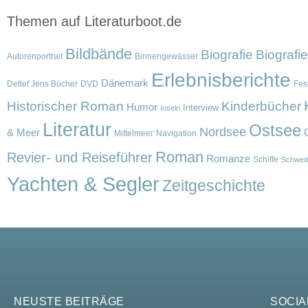
Themen auf Literaturboot.de
Bildbände
Biografie
Biografi
Autorenportrait
Binnengewässer
Erlebnisberichte
Dänemark
Detlef Jens Bücher
DVD
Fest
Historischer Roman
Kinderbücher
Humor
Interview
Inseln
Literatur
Ostsee
Nordsee
& Meer
Mittelmeer
Navigation
Roman
Revier- und Reiseführer
Romanze
Schiffe
Schwed
Yachten & Segler
Zeitgeschichte
NEUSTE BEITRÄGE
SOCIA