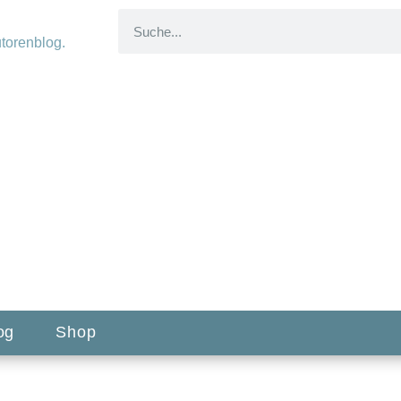
og
Shop