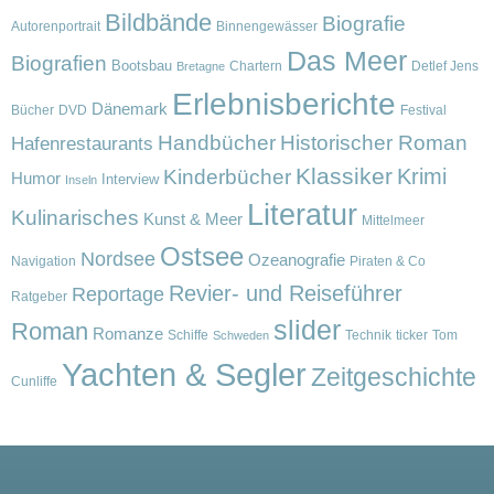
Bildbände
Biografie
Autorenportrait
Binnengewässer
Das Meer
Biografien
Bootsbau
Chartern
Detlef Jens
Bretagne
Erlebnisberichte
Dänemark
Bücher
DVD
Festival
Handbücher
Historischer Roman
Hafenrestaurants
Klassiker
Krimi
Kinderbücher
Humor
Interview
Inseln
Literatur
Kulinarisches
Kunst & Meer
Mittelmeer
Ostsee
Nordsee
Ozeanografie
Navigation
Piraten & Co
Revier- und Reiseführer
Reportage
Ratgeber
slider
Roman
Romanze
Schiffe
Technik
ticker
Tom
Schweden
Yachten & Segler
Zeitgeschichte
Cunliffe