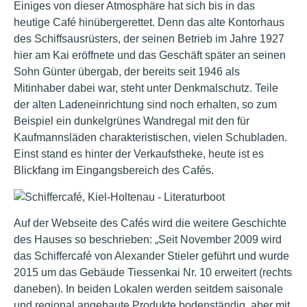
Einiges von dieser Atmosphäre hat sich bis in das
heutige Café hinübergerettet. Denn das alte Kontorhaus
des Schiffsausrüsters, der seinen Betrieb im Jahre 1927
hier am Kai eröffnete und das Geschäft später an seinen
Sohn Günter übergab, der bereits seit 1946 als
Mitinhaber dabei war, steht unter Denkmalschutz. Teile
der alten Ladeneinrichtung sind noch erhalten, so zum
Beispiel ein dunkelgrünes Wandregal mit den für
Kaufmannsläden charakteristischen, vielen Schubladen.
Einst stand es hinter der Verkaufstheke, heute ist es
Blickfang im Eingangsbereich des Cafés.
Auf der Webseite des Cafés wird die weitere Geschichte
des Hauses so beschrieben: „Seit November 2009 wird
das Schiffercafé von Alexander Stieler geführt und wurde
2015 um das Gebäude Tiessenkai Nr. 10 erweitert (rechts
daneben). In beiden Lokalen werden seitdem saisonale
und regional angebaute Produkte bodenständig, aber mit