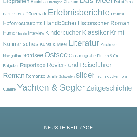
Das Meer
Biografien
Bootsbau
Chartern
Detlef Jens
Bretagne
Erlebnisberichte
Dänemark
Bücher
DVD
Festival
Handbücher
Historischer Roman
Hafenrestaurants
Klassiker
Krimi
Kinderbücher
Humor
Interview
Inseln
Literatur
Kulinarisches
Kunst & Meer
Mittelmeer
Ostsee
Nordsee
Ozeanografie
Navigation
Piraten & Co
Revier- und Reiseführer
Reportage
Ratgeber
slider
Roman
Romanze
Schiffe
Technik
ticker
Tom
Schweden
Yachten & Segler
Zeitgeschichte
Cunliffe
NEUSTE BEITRÄGE