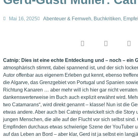
Mai 16, 2025
Abenteuer & Fernweh
,
Buchkritiken
,
Empfe
Catnip: Dies ist eine echte Entdeckung und – noch – ein 
atmosphärisch stimmt, dabei spannend ist, und der sich locker 
Autor offenbar aus eigenem Erleben gut kennt, ebenso treffend
die Algarve, das Grenzgebiet von Portugal und Spanien sowie
Richtung Kanaren … aber mehr will ich hier gar nicht verraten. 
dankenswerterweise im Buch auch explizit erwähnt wird. Mehr
two Catamarans“, wird direkt genannt – klasse! Nun ist die G
etwas andere. Aber auch bei Catnip entwickelt sich die Story 
jungen Menschen, die alle auf der Flucht vor sich selbst sind. 
Empfinden durchaus etwas schwierige Szene der YouTuber un
auf das Leben an Bord – aber klar, Gerd ist ja selbst ein langj