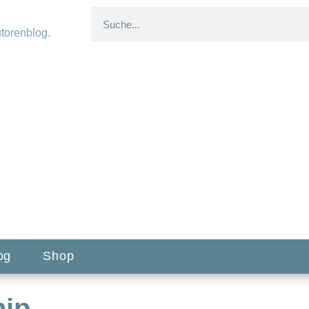
og
Shop
nip