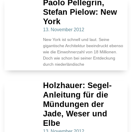
Paolo Pellegrin,
Stefan Pielow: New
York
13. November 2012
New York ist schnell und laut. Seine
gigantische Architektur beeindruckt ebenso
wie die Einwohnerzahl von 18 Millionen.
Doch wie schon bei seiner Entdeckung
durch niederländische
Holzhauer: Segel-
Anleitung für die
Mündungen der
Jade, Weser und
Elbe
13. November 2012