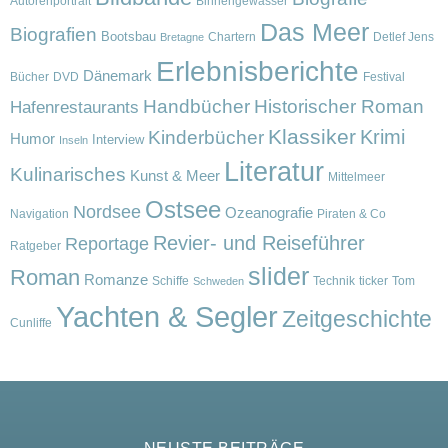
Autorenportrait
Binnengewässer
Das Meer
Biografien
Bootsbau
Chartern
Detlef Jens
Bretagne
Erlebnisberichte
Dänemark
Bücher
DVD
Festival
Handbücher
Historischer Roman
Hafenrestaurants
Klassiker
Krimi
Kinderbücher
Humor
Interview
Inseln
Literatur
Kulinarisches
Kunst & Meer
Mittelmeer
Ostsee
Nordsee
Ozeanografie
Navigation
Piraten & Co
Revier- und Reiseführer
Reportage
Ratgeber
slider
Roman
Romanze
Schiffe
Technik
ticker
Tom
Schweden
Yachten & Segler
Zeitgeschichte
Cunliffe