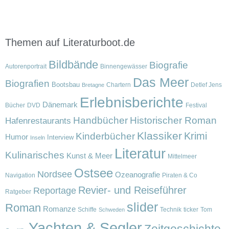
Themen auf Literaturboot.de
Bildbände
Biografie
Autorenportrait
Binnengewässer
Das Meer
Biografien
Bootsbau
Chartern
Detlef Jens
Bretagne
Erlebnisberichte
Dänemark
Bücher
DVD
Festival
Handbücher
Historischer Roman
Hafenrestaurants
Klassiker
Krimi
Kinderbücher
Humor
Interview
Inseln
Literatur
Kulinarisches
Kunst & Meer
Mittelmeer
Ostsee
Nordsee
Ozeanografie
Navigation
Piraten & Co
Revier- und Reiseführer
Reportage
Ratgeber
slider
Roman
Romanze
Schiffe
Technik
ticker
Tom
Schweden
Yachten & Segler