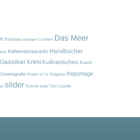
Das Meer
en
Bootsbau
Chartern
Bretagne
Handbücher
Hafenrestaurants
ival
Klassiker
Krimi
Kulinarisches
Kunst
Reportage
Ozeanografie
Piraten & Co
Ratgeber
slider
Technik
ticker
Tom Cunliffe
en