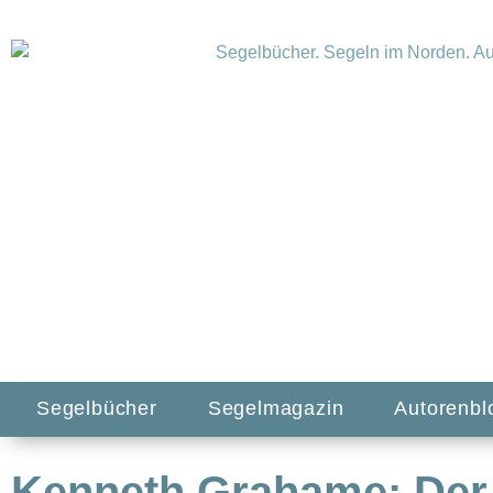
Segelbücher
Segelmagazin
Autorenbl
Kenneth Grahame: Der