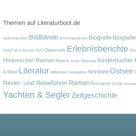
Themen auf Literaturboot.de
Bildbände
Biografie
Biografi
Autorenportrait
Binnengewässer
Erlebnisberichte
Dänemark
Detlef Jens Bücher
DVD
Fest
Historischer Roman
Kinderbücher
Humor
Interview
Inseln
Literatur
Ostsee
Nordsee
& Meer
Mittelmeer
Navigation
Roman
Revier- und Reiseführer
Romanze
Schiffe
Schwed
Yachten & Segler
Zeitgeschichte