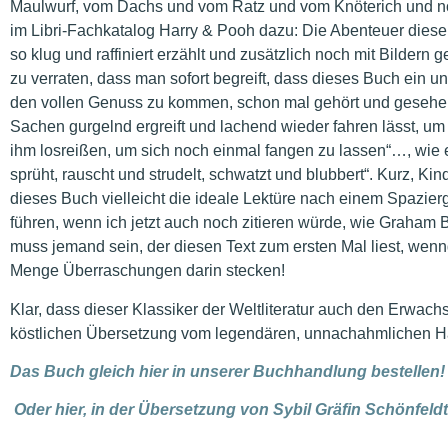
Maulwurf, vom Dachs und vom Ratz und vom Knöterich und no
im Libri-Fachkatalog Harry & Pooh dazu: Die Abenteuer diese
so klug und raffiniert erzählt und zusätzlich noch mit Bilder
zu verraten, dass man sofort begreift, dass dieses Buch ein unv
den vollen Genuss zu kommen, schon mal gehört und gesehen 
Sachen gurgelnd ergreift und lachend wieder fahren lässt, um 
ihm losreißen, um sich noch einmal fangen zu lassen“…, wie e
sprüht, rauscht und strudelt, schwatzt und blubbert“. Kurz, Ki
dieses Buch vielleicht die ideale Lektüre nach einem Spazie
führen, wenn ich jetzt auch noch zitieren würde, wie Graham 
muss jemand sein, der diesen Text zum ersten Mal liest, wen
Menge Überraschungen darin stecken!
Klar, dass dieser Klassiker der Weltliteratur auch den Erwachs
köstlichen Übersetzung vom legendären, unnachahmlichen H
Das Buch gleich hier in unserer Buchhandlung bestellen!
Oder hier, in der Übersetzung von Sybil Gräfin Schönfeldt