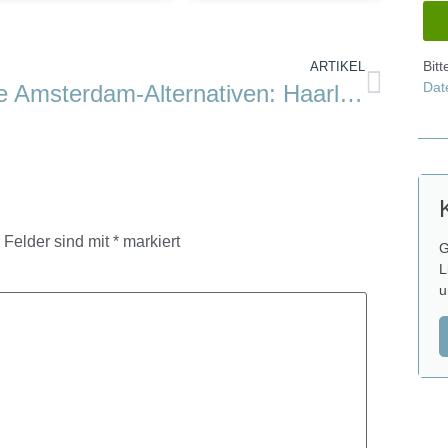
Bit
ARTIKEL
Dat
Die Amsterdam-Alternativen: Haarlem und Hoorn
e Felder sind mit
*
markiert
G
L
u