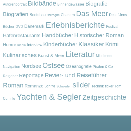
Bildbände
Biografie
Autorenportrait
Binnengewässer
Das Meer
Biografien
Bootsbau
Chartern
Detlef Jens
Bretagne
Erlebnisberichte
Dänemark
Bücher
DVD
Festival
Handbücher
Historischer Roman
Hafenrestaurants
Klassiker
Krimi
Kinderbücher
Humor
Interview
Inseln
Literatur
Kulinarisches
Kunst & Meer
Mittelmeer
Ostsee
Nordsee
Ozeanografie
Navigation
Piraten & Co
Revier- und Reiseführer
Reportage
Ratgeber
slider
Roman
Romanze
Schiffe
Technik
ticker
Tom
Schweden
Yachten & Segler
Zeitgeschichte
Cunliffe