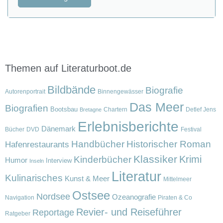
Themen auf Literaturboot.de
Bildbände
Biografie
Autorenportrait
Binnengewässer
Das Meer
Biografien
Bootsbau
Chartern
Detlef Jens
Bretagne
Erlebnisberichte
Dänemark
Bücher
DVD
Festival
Handbücher
Historischer Roman
Hafenrestaurants
Klassiker
Krimi
Kinderbücher
Humor
Interview
Inseln
Literatur
Kulinarisches
Kunst & Meer
Mittelmeer
Ostsee
Nordsee
Ozeanografie
Navigation
Piraten & Co
Revier- und Reiseführer
Reportage
Ratgeber