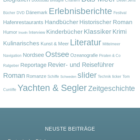
Bootsbau
Chartern
Detlef Jens
Bretagne
Erlebnisberichte
Dänemark
Bücher
DVD
Festival
Handbücher
Historischer Roman
Hafenrestaurants
Klassiker
Krimi
Kinderbücher
Humor
Interview
Inseln
Literatur
Kulinarisches
Kunst & Meer
Mittelmeer
Ostsee
Nordsee
Ozeanografie
Navigation
Piraten & Co
Revier- und Reiseführer
Reportage
Ratgeber
slider
Roman
Romanze
Schiffe
Technik
ticker
Tom
Schweden
Yachten & Segler
Zeitgeschichte
Cunliffe
NEUSTE BEITRÄGE