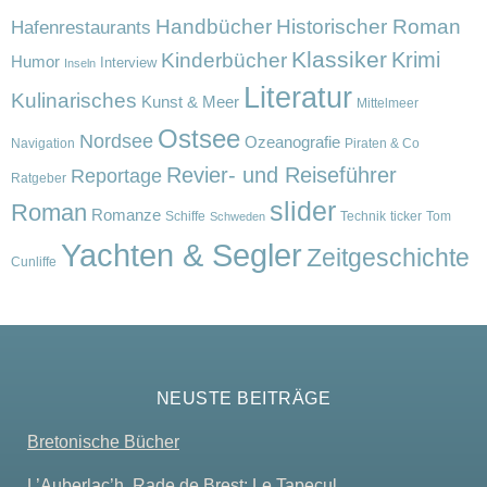
Handbücher
Historischer Roman
Hafenrestaurants
Klassiker
Krimi
Kinderbücher
Humor
Interview
Inseln
Literatur
Kulinarisches
Kunst & Meer
Mittelmeer
Ostsee
Nordsee
Ozeanografie
Navigation
Piraten & Co
Revier- und Reiseführer
Reportage
Ratgeber
slider
Roman
Romanze
Schiffe
Technik
ticker
Tom
Schweden
Yachten & Segler
Zeitgeschichte
Cunliffe
NEUSTE BEITRÄGE
Bretonische Bücher
L’Auberlac’h, Rade de Brest: Le Tapecul