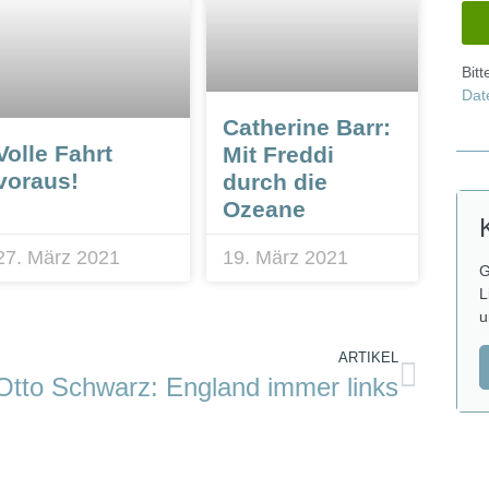
Bit
Dat
Catherine Barr:
Volle Fahrt
Mit Freddi
voraus!
durch die
Ozeane
27. März 2021
19. März 2021
G
L
u
ARTIKEL
Otto Schwarz: England immer links