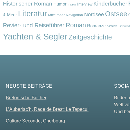
Historischer Roman
Kinderbücher
Humor
Interview
Inseln
Literatur
Ostsee
Nordsee
& Meer
Mittelmeer
Navigation
Roman
Revier- und Reiseführer
Romanze
Schiffe
Schwed
Yachten & Segler
Zeitgeschichte
NEUSTE BEITRÄGE
SOCIA
Bretonische Bücher
Bilder
Welt vo
L’Auberlac’h, Rade de Brest: Le Tapecul
Und bei
Culture Seconde, Cherbourg