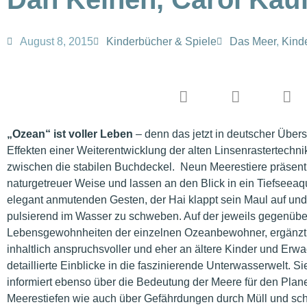
August 8, 2015
Kinderbücher & Spiele
Das Meer
,
Kind
„Ozean“ ist voller Leben
– denn das jetzt in deutscher Übers
Effekten einer Weiterentwicklung der alten Linsenrastertech
zwischen die stabilen Buchdeckel. Neun Meerestiere präsenti
naturgetreuer Weise und lassen an den Blick in ein Tiefsee
elegant anmutenden Gesten, der Hai klappt sein Maul auf und
pulsierend im Wasser zu schweben. Auf der jeweils gegenüber
Lebensgewohnheiten der einzelnen Ozeanbewohner, ergänzt um
inhaltlich anspruchsvoller und eher an ältere Kinder und Erwac
detaillierte Einblicke in die faszinierende Unterwasserwelt. Si
informiert ebenso über die Bedeutung der Meere für den Pla
Meerestiefen wie auch über Gefährdungen durch Müll und schä