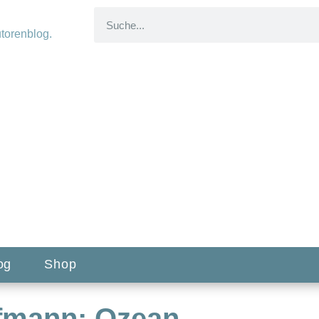
og
Shop
ufmann: Ozean