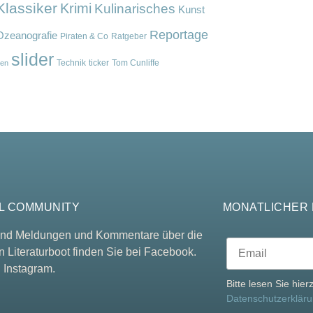
Klassiker
Krimi
Kulinarisches
Kunst
Reportage
Ozeanografie
Piraten & Co
Ratgeber
slider
Technik
ticker
Tom Cunliffe
en
L COMMUNITY
MONATLICHER
 und Meldungen und Kommentare über die
n Literaturboot finden Sie bei Facebook.
 Instagram.
Bitte lesen Sie hie
Datenschutzerklär