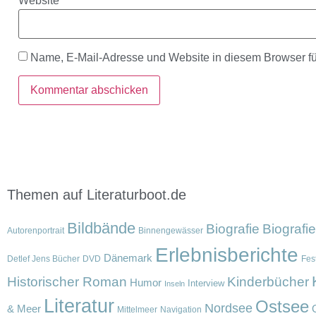
Website
Name, E-Mail-Adresse und Website in diesem Browser f
Themen auf Literaturboot.de
Bildbände
Biografie
Biografi
Autorenportrait
Binnengewässer
Erlebnisberichte
Dänemark
Detlef Jens Bücher
DVD
Fest
Historischer Roman
Kinderbücher
Humor
Interview
Inseln
Literatur
Ostsee
Nordsee
& Meer
Mittelmeer
Navigation