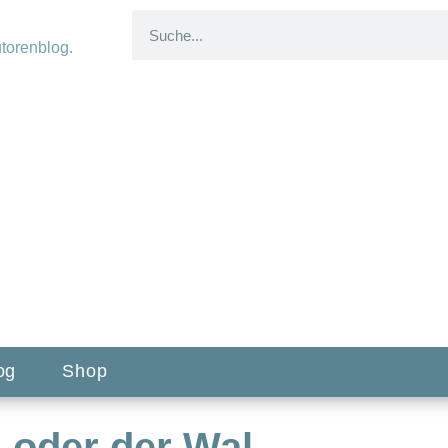
og
Shop
n oder der Wal