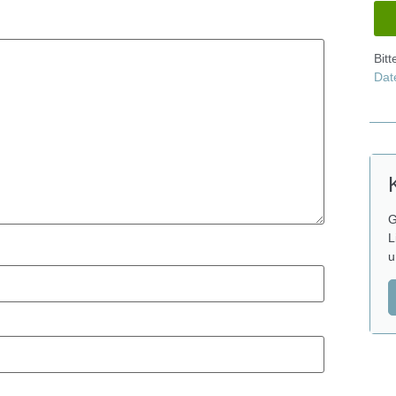
Bit
Dat
G
L
u