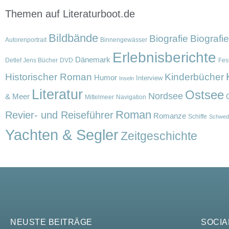
Themen auf Literaturboot.de
Bildbände
Biografie
Biografi
Autorenportrait
Binnengewässer
Erlebnisberichte
Dänemark
Detlef Jens Bücher
DVD
Fest
Historischer Roman
Kinderbücher
Humor
Interview
Inseln
Literatur
Ostsee
Nordsee
& Meer
Mittelmeer
Navigation
Roman
Revier- und Reiseführer
Romanze
Schiffe
Schwed
Yachten & Segler
Zeitgeschichte
NEUSTE BEITRÄGE
SOCIA