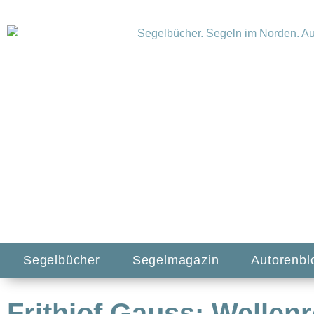
Segelbücher
Segelmagazin
Autorenbl
Frithjof Gauss: Wellen