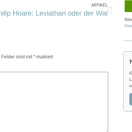
ARTIKEL
hilip Hoare: Leviathan oder der Wal
Bit
Dat
e Felder sind mit
*
markiert
G
L
u