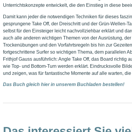
Unterrichtskonzepte entwickelt, die den Einstieg in diese beei
Damit kann jeder die notwendigen Techniken für dieses faszi
gesprungene Take Off, der Dreischritt und der Grün-Wellen-T
selbst für den Einsteiger leicht nachvollziehbar erklärt und d
auch alle anderen wichtigen Themen von der Ausrüstung, der B
Trockenübungen und den Vorfahrtsregeln bis hin zur Gezeiten
fortgeschrittene Surfer so wichtigen Thema, dem parallelen Ab
Frithjof Gauss ausführlich: Angle Take Off, das Board richti
wie Top- und Bottom-Turn werden erklärt. Eindrucksvolle Bilde
und zeigen, was für fantastische Momente auf alle warten, di
Das Buch gleich hier in unserem Buchladen bestellen!
Das interessiert Sie vie