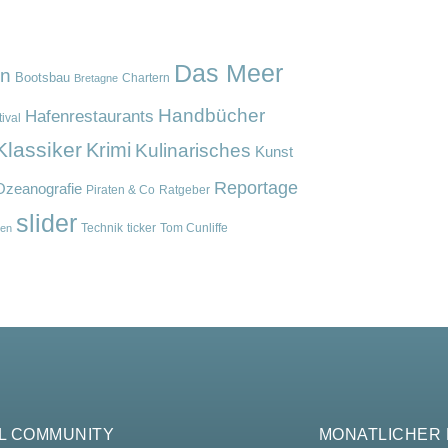
Das Meer
en
Bootsbau
Chartern
Bretagne
Handbücher
Hafenrestaurants
ival
Klassiker
Krimi
Kulinarisches
Kunst
Reportage
Ozeanografie
Piraten & Co
Ratgeber
slider
Technik
ticker
Tom Cunliffe
en
L COMMUNITY
MONATLICHER