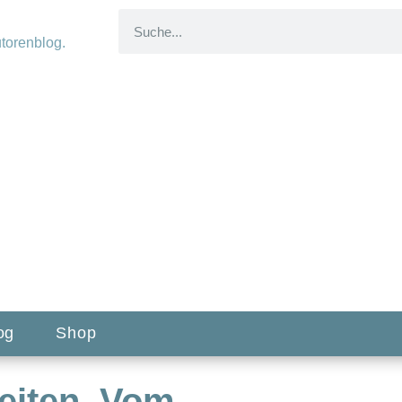
og
Shop
reiten. Vom