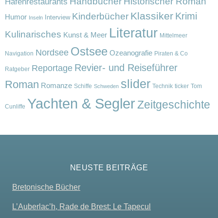
Handbücher
Historischer Roman
Hafenrestaurants
Klassiker
Krimi
Kinderbücher
Humor
Interview
Inseln
Literatur
Kulinarisches
Kunst & Meer
Mittelmeer
Ostsee
Nordsee
Ozeanografie
Navigation
Piraten & Co
Revier- und Reiseführer
Reportage
Ratgeber
slider
Roman
Romanze
Schiffe
Technik
ticker
Tom
Schweden
Yachten & Segler
Zeitgeschichte
Cunliffe
NEUSTE BEITRÄGE
Bretonische Bücher
L’Auberlac’h, Rade de Brest: Le Tapecul