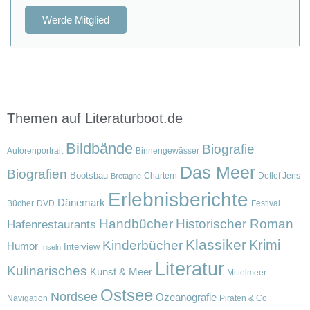
Werde Mitglied
Themen auf Literaturboot.de
Bildbände
Biografie
Autorenportrait
Binnengewässer
Das Meer
Biografien
Bootsbau
Chartern
Detlef Jens
Bretagne
Erlebnisberichte
Dänemark
Bücher
DVD
Festival
Handbücher
Historischer Roman
Hafenrestaurants
Klassiker
Krimi
Kinderbücher
Humor
Interview
Inseln
Literatur
Kulinarisches
Kunst & Meer
Mittelmeer
Ostsee
Nordsee
Ozeanografie
Navigation
Piraten & Co