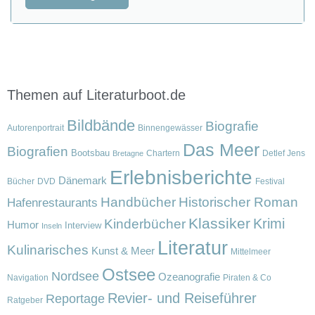
Themen auf Literaturboot.de
Bildbände
Biografie
Autorenportrait
Binnengewässer
Das Meer
Biografien
Bootsbau
Chartern
Detlef Jens
Bretagne
Erlebnisberichte
Dänemark
Bücher
DVD
Festival
Handbücher
Historischer Roman
Hafenrestaurants
Klassiker
Krimi
Kinderbücher
Humor
Interview
Inseln
Literatur
Kulinarisches
Kunst & Meer
Mittelmeer
Ostsee
Nordsee
Ozeanografie
Navigation
Piraten & Co
Revier- und Reiseführer
Reportage
Ratgeber