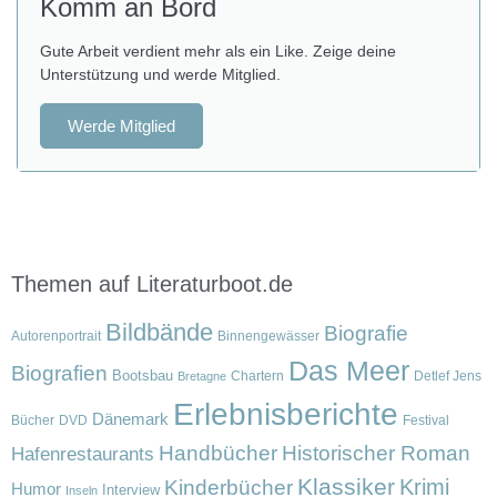
Komm an Bord
Gute Arbeit verdient mehr als ein Like. Zeige deine
Unterstützung und werde Mitglied.
Werde Mitglied
Themen auf Literaturboot.de
Bildbände
Biografie
Autorenportrait
Binnengewässer
Das Meer
Biografien
Bootsbau
Chartern
Detlef Jens
Bretagne
Erlebnisberichte
Dänemark
Bücher
DVD
Festival
Handbücher
Historischer Roman
Hafenrestaurants
Klassiker
Krimi
Kinderbücher
Humor
Interview
Inseln