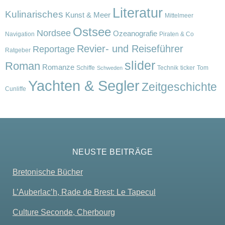
Literatur
Kulinarisches
Kunst & Meer
Mittelmeer
Ostsee
Nordsee
Ozeanografie
Navigation
Piraten & Co
Revier- und Reiseführer
Reportage
Ratgeber
slider
Roman
Romanze
Schiffe
Technik
ticker
Tom
Schweden
Yachten & Segler
Zeitgeschichte
Cunliffe
NEUSTE BEITRÄGE
Bretonische Bücher
L’Auberlac’h, Rade de Brest: Le Tapecul
Culture Seconde, Cherbourg