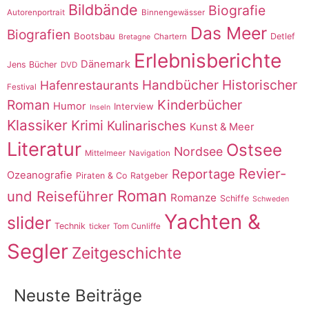
Bildbände
Biografie
Autorenportrait
Binnengewässer
Das Meer
Biografien
Bootsbau
Detlef
Chartern
Bretagne
Erlebnisberichte
Dänemark
Jens Bücher
DVD
Historischer
Handbücher
Hafenrestaurants
Festival
Roman
Kinderbücher
Humor
Interview
Inseln
Klassiker
Krimi
Kulinarisches
Kunst & Meer
Literatur
Ostsee
Nordsee
Mittelmeer
Navigation
Revier-
Reportage
Ozeanografie
Piraten & Co
Ratgeber
Roman
und Reiseführer
Romanze
Schiffe
Schweden
Yachten &
slider
Technik
ticker
Tom Cunliffe
Segler
Zeitgeschichte
Neuste Beiträge