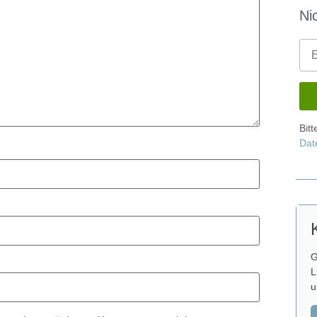
Ni
Bit
Dat
G
L
u