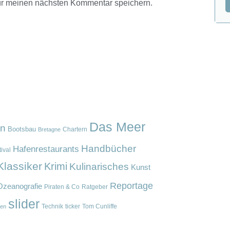
ür meinen nächsten Kommentar speichern.
Das Meer
en
Bootsbau
Chartern
Bretagne
Handbücher
Hafenrestaurants
ival
Klassiker
Krimi
Kulinarisches
Kunst
Reportage
Ozeanografie
Piraten & Co
Ratgeber
slider
Technik
ticker
Tom Cunliffe
en