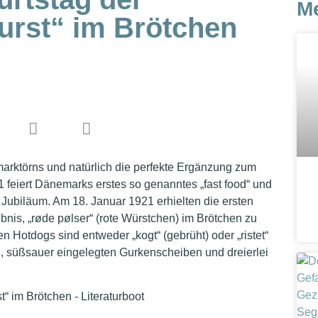
M
urst“ im Brötchen
marktörns und natürlich die perfekte Ergänzung zum
1 feiert Dänemarks erstes so genanntes „fast food“ und
s Jubiläum. Am 18. Januar 1921 erhielten die ersten
is, „røde pølser“ (rote Würstchen) im Brötchen zu
 Hotdogs sind entweder „kogt“ (gebrüht) oder „ristet“
, süßsauer eingelegten Gurkenscheiben und dreierlei