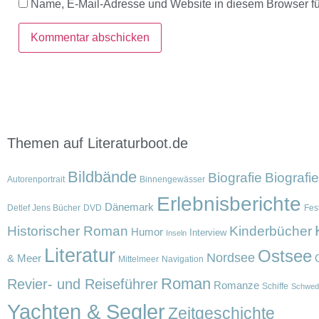
Name, E-Mail-Adresse und Website in diesem Browser f
Themen auf Literaturboot.de
Bildbände
Biografie
Biografi
Autorenportrait
Binnengewässer
Erlebnisberichte
Dänemark
Detlef Jens Bücher
DVD
Fest
Historischer Roman
Kinderbücher
Humor
Interview
Inseln
Literatur
Ostsee
Nordsee
& Meer
Mittelmeer
Navigation
Roman
Revier- und Reiseführer
Romanze
Schiffe
Schwed
Yachten & Segler
Zeitgeschichte