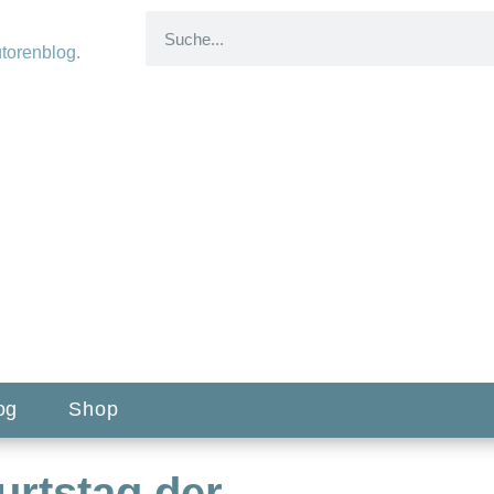
og
Shop
urtstag der