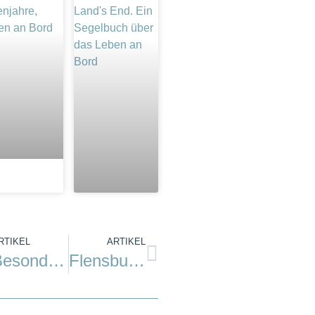
RTIKEL
ARTIKEL
Besondere Bilder von Nico Krauss in Kappeln
Flensburger Förde: Großer Genuss auf kleinem Törn