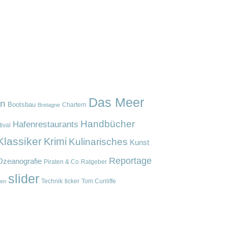
Das Meer
en
Bootsbau
Chartern
Bretagne
Handbücher
Hafenrestaurants
ival
Klassiker
Krimi
Kulinarisches
Kunst
Reportage
Ozeanografie
Piraten & Co
Ratgeber
slider
Technik
ticker
Tom Cunliffe
en