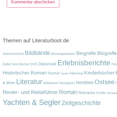
Themen auf Literaturboot.de
Bildbände
Biografie
Biografi
Autorenportrait
Binnengewässer
Erlebnisberichte
Dänemark
Detlef Jens Bücher
DVD
Fest
Historischer Roman
Kinderbücher
Humor
Interview
Inseln
Literatur
Ostsee
Nordsee
& Meer
Mittelmeer
Navigation
Roman
Revier- und Reiseführer
Romanze
Schiffe
Schwed
Yachten & Segler
Zeitgeschichte