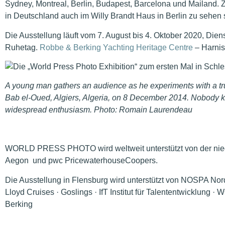
Sydney, Montreal, Berlin, Budapest, Barcelona und Mailand. Z
in Deutschland auch im Willy Brandt Haus in Berlin zu sehen 
Die Ausstellung läuft vom 7. August bis 4. Oktober 2020, Die
Ruhetag.
Robbe & Berking Yachting Heritage Centre
– Harnis
A young man gathers an audience as he experiments with a tru
Bab el-Oued, Algiers, Algeria, on 8 December 2014. Nobody kn
widespread enthusiasm. Photo: Romain Laurendeau
WORLD PRESS PHOTO wird weltweit unterstützt von der niede
Aegon und pwc PricewaterhouseCoopers.
Die Ausstellung in Flensburg wird unterstützt von NOSPA N
Lloyd Cruises · Goslings · IfT Institut für Talententwicklung
Berking