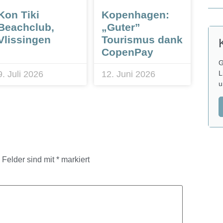
Kon Tiki
Kopenhagen:
Beachclub,
„Guter”
Vlissingen
Tourismus dank
CopenPay
G
L
9. Juli 2026
12. Juni 2026
u
e Felder sind mit
*
markiert