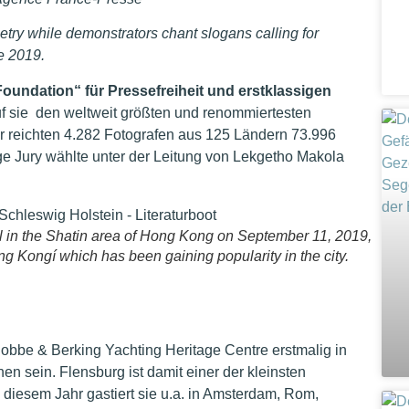
etry while demonstrators chant slogans calling for
e 2019.
Foundation“ für Pressefreiheit und erstklassigen
uf sie den weltweit größten und renommiertesten
hr reichten 4.282 Fotografen aus 125 Ländern 73.996
ge Jury wählte unter der Leitung von Lekgetho Makola
ll in the Shatin area of Hong Kong on September 11, 2019,
ong Kongí which has been gaining popularity in the city.
obbe & Berking Yachting Heritage Centre erstmalig in
n sein. Flensburg ist damit einer der kleinsten
n diesem Jahr gastiert sie u.a. in Amsterdam, Rom,