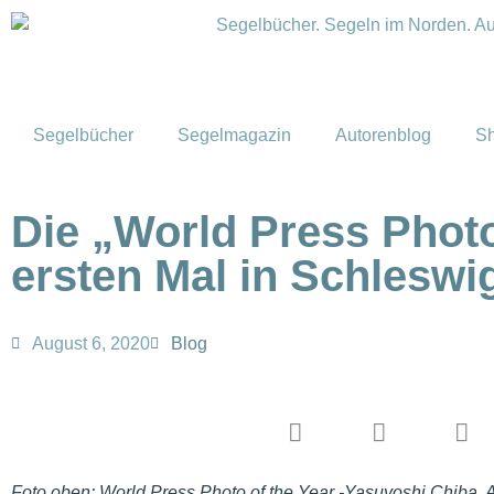
Segelbücher
Segelmagazin
Autorenblog
S
Die „World Press Phot
ersten Mal in Schleswi
August 6, 2020
Blog
Foto oben:
World Press Photo of the Year -Yasuyoshi Chiba,