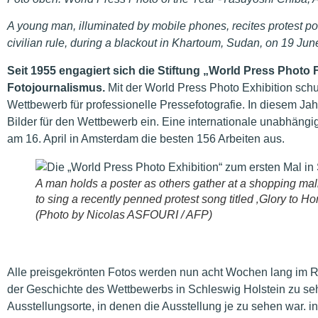
A young man, illuminated by mobile phones, recites protest po
civilian rule, during a blackout in Khartoum, Sudan, on 19 Jun
Seit 1955 engagiert sich die Stiftung „World Press Photo 
Fotojournalismus.
Mit der World Press Photo Exhibition sch
Wettbewerb für professionelle Pressefotografie. In diesem Ja
Bilder für den Wettbewerb ein. Eine internationale unabhängi
am 16. April in Amsterdam die besten 156 Arbeiten aus.
A man holds a poster as others gather at a shopping ma
to sing a recently penned protest song titled ‚Glory to H
(Photo by Nicolas ASFOURI / AFP)
Alle preisgekrönten Fotos werden nun acht Wochen lang im R
der Geschichte des Wettbewerbs in Schleswig Holstein zu sehe
Ausstellungsorte, in denen die Ausstellung je zu sehen war. i