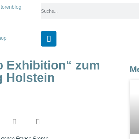
hop
o Exhibition“ zum
M
g Holstein
 Agence France-Presse