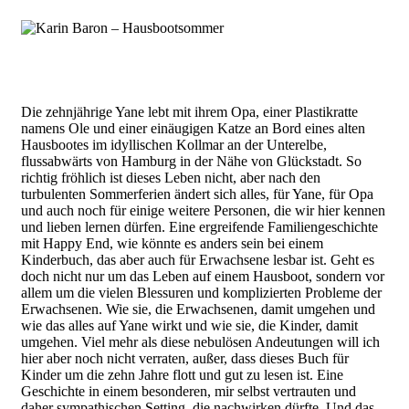
Die zehnjährige Yane lebt mit ihrem Opa, einer Plastikratte
namens Ole und einer einäugigen Katze an Bord eines alten
Hausbootes im idyllischen Kollmar an der Unterelbe,
flussabwärts von Hamburg in der Nähe von Glückstadt. So
richtig fröhlich ist dieses Leben nicht, aber nach den
turbulenten Sommerferien ändert sich alles, für Yane, für Opa
und auch noch für einige weitere Personen, die wir hier kennen
und lieben lernen dürfen. Eine ergreifende Familiengeschichte
mit Happy End, wie könnte es anders sein bei einem
Kinderbuch, das aber auch für Erwachsene lesbar ist. Geht es
doch nicht nur um das Leben auf einem Hausboot, sondern vor
allem um die vielen Blessuren und komplizierten Probleme der
Erwachsenen. Wie sie, die Erwachsenen, damit umgehen und
wie das alles auf Yane wirkt und wie sie, die Kinder, damit
umgehen. Viel mehr als diese nebulösen Andeutungen will ich
hier aber noch nicht verraten, außer, dass dieses Buch für
Kinder um die zehn Jahre flott und gut zu lesen ist. Eine
Geschichte in einem besonderen, mir selbst vertrauten und
daher sympathischen Setting, die nachwirken dürfte. Und das,