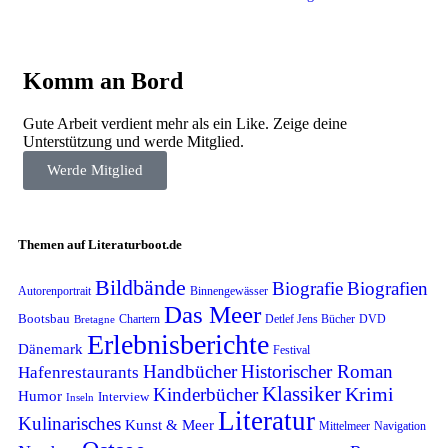
Komm an Bord
Gute Arbeit verdient mehr als ein Like. Zeige deine
Unterstützung und werde Mitglied.
Werde Mitglied
Themen auf Literaturboot.de
Bildbände
Biografie
Biografien
Autorenportrait
Binnengewässer
Das Meer
Bootsbau
Detlef Jens Bücher
Chartern
DVD
Bretagne
Erlebnisberichte
Dänemark
Festival
Handbücher
Historischer Roman
Hafenrestaurants
Klassiker
Krimi
Kinderbücher
Humor
Interview
Inseln
Literatur
Kulinarisches
Kunst & Meer
Mittelmeer
Navigation