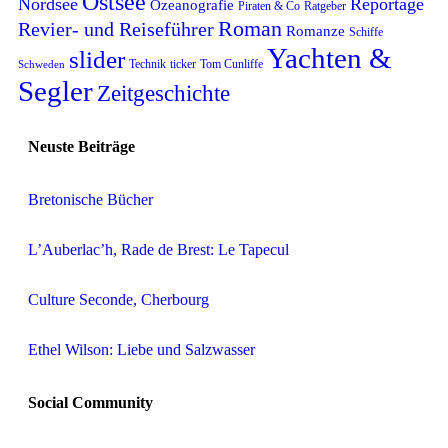
Ostsee
Nordsee
Reportage
Ozeanografie
Piraten & Co
Ratgeber
Roman
Revier- und Reiseführer
Romanze
Schiffe
Yachten &
slider
Technik
ticker
Tom Cunliffe
Schweden
Segler
Zeitgeschichte
Neuste Beiträge
Bretonische Bücher
L’Auberlac’h, Rade de Brest: Le Tapecul
Culture Seconde, Cherbourg
Ethel Wilson: Liebe und Salzwasser
Social Community