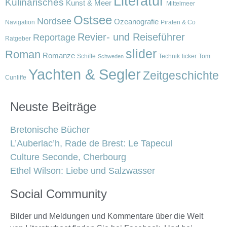
Literatur
Kulinarisches
Kunst & Meer
Mittelmeer
Ostsee
Nordsee
Ozeanografie
Navigation
Piraten & Co
Revier- und Reiseführer
Reportage
Ratgeber
slider
Roman
Romanze
Schiffe
Technik
ticker
Tom
Schweden
Yachten & Segler
Zeitgeschichte
Cunliffe
Neuste Beiträge
Bretonische Bücher
L’Auberlac’h, Rade de Brest: Le Tapecul
Culture Seconde, Cherbourg
Ethel Wilson: Liebe und Salzwasser
Social Community
Bilder und Meldungen und Kommentare über die Welt