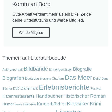
Komm an Bord
Gute Arbeit verdient mehr als ein Like. Zeige
deine Unterstützung und werde Mitglied.
Werde Mitglied
Themen auf Literaturboot.de
Bildbände
Biografie
Autorenportrait
Binnengewässer
Das Meer
Biografien
Bootsbau
Chartern
Detlef Jens
Bretagne
Erlebnisberichte
Dänemark
Bücher
DVD
Festival
Handbücher
Historischer Roman
Hafenrestaurants
Klassiker
Krimi
Kinderbücher
Humor
Interview
Inseln