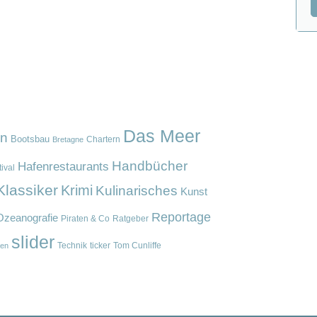
Das Meer
en
Bootsbau
Chartern
Bretagne
Handbücher
Hafenrestaurants
ival
Klassiker
Krimi
Kulinarisches
Kunst
Reportage
Ozeanografie
Piraten & Co
Ratgeber
slider
Technik
ticker
Tom Cunliffe
en