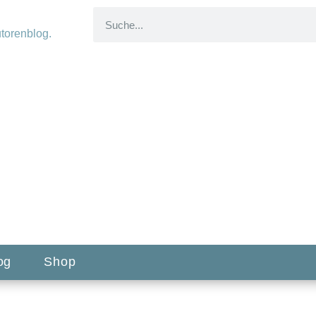
og
Shop