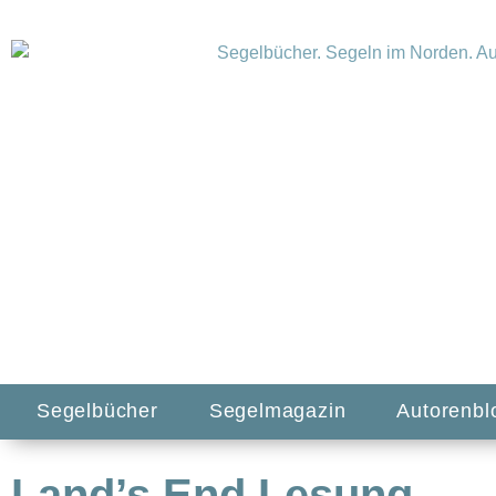
Segelbücher
Segelmagazin
Autorenbl
Land’s End Lesung