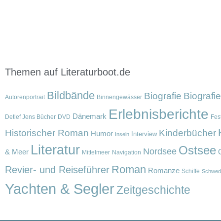
Themen auf Literaturboot.de
Bildbände
Biografie
Biografi
Autorenportrait
Binnengewässer
Erlebnisberichte
Dänemark
Detlef Jens Bücher
DVD
Fest
Historischer Roman
Kinderbücher
Humor
Interview
Inseln
Literatur
Ostsee
Nordsee
& Meer
Mittelmeer
Navigation
Roman
Revier- und Reiseführer
Romanze
Schiffe
Schwed
Yachten & Segler
Zeitgeschichte