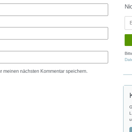
Ni
Bit
Dat
ür meinen nächsten Kommentar speichern.
G
L
u