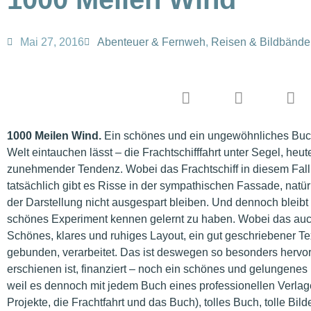
Mai 27, 2016
Abenteuer & Fernweh
,
Reisen & Bildbände
1000 Meilen Wind.
Ein schönes und ein ungewöhnliches Buch
Welt eintauchen lässt – die Frachtschifffahrt unter Segel, heu
zunehmender Tendenz. Wobei das Frachtschiff in diesem Fall 
tatsächlich gibt es Risse in der sympathischen Fassade, natür
der Darstellung nicht ausgespart bleiben. Und dennoch bleibt
schönes Experiment kennen gelernt zu haben. Wobei das auch a
Schönes, klares und ruhiges Layout, ein gut geschriebener Tex
gebunden, verarbeitet. Das ist deswegen so besonders hervo
erschienen ist, finanziert – noch ein schönes und gelungenes
weil es dennoch mit jedem Buch eines professionellen Verlage
Projekte, die Frachtfahrt und das Buch), tolles Buch, tolle Bi