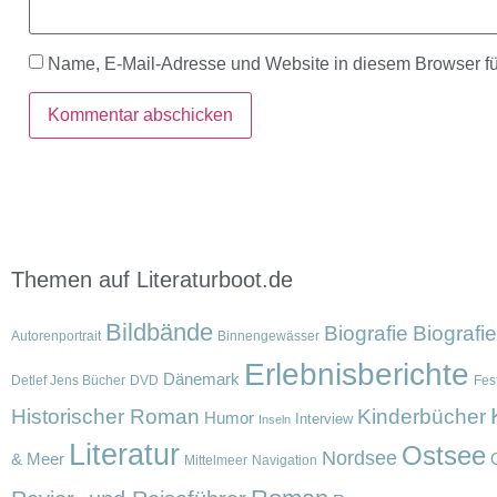
Name, E-Mail-Adresse und Website in diesem Browser f
Themen auf Literaturboot.de
Bildbände
Biografie
Biografi
Autorenportrait
Binnengewässer
Erlebnisberichte
Dänemark
Detlef Jens Bücher
DVD
Fest
Historischer Roman
Kinderbücher
Humor
Interview
Inseln
Literatur
Ostsee
Nordsee
& Meer
Mittelmeer
Navigation