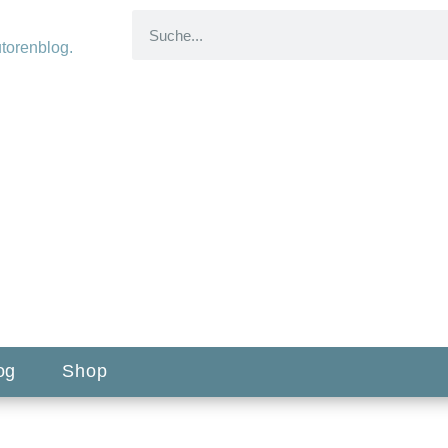
og
Shop