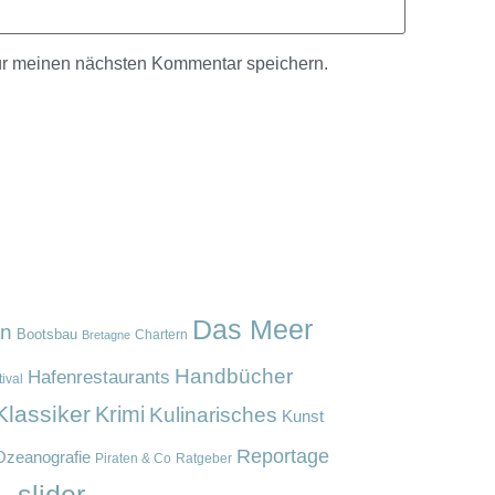
ür meinen nächsten Kommentar speichern.
Das Meer
en
Bootsbau
Chartern
Bretagne
Handbücher
Hafenrestaurants
ival
Klassiker
Krimi
Kulinarisches
Kunst
Reportage
Ozeanografie
Piraten & Co
Ratgeber
slider