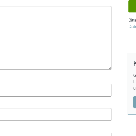
Bit
Dat
G
L
u