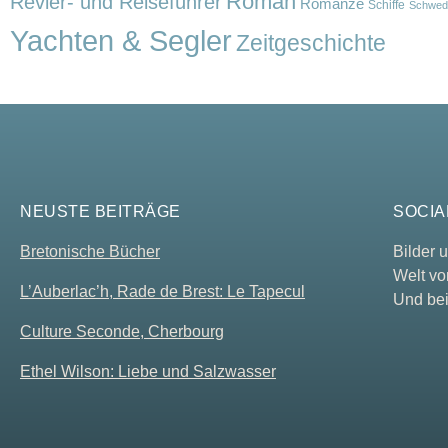
Roman
Revier- und Reiseführer
Romanze
Schiffe
Schwed
Yachten & Segler
Zeitgeschichte
NEUSTE BEITRÄGE
SOCIA
Bretonische Bücher
Bilder
Welt vo
L’Auberlac’h, Rade de Brest: Le Tapecul
Und bei
Culture Seconde, Cherbourg
Ethel Wilson: Liebe und Salzwasser