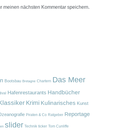
ür meinen nächsten Kommentar speichern.
Das Meer
en
Bootsbau
Chartern
Bretagne
Handbücher
Hafenrestaurants
ival
Klassiker
Krimi
Kulinarisches
Kunst
Reportage
Ozeanografie
Piraten & Co
Ratgeber
slider
Technik
ticker
Tom Cunliffe
en