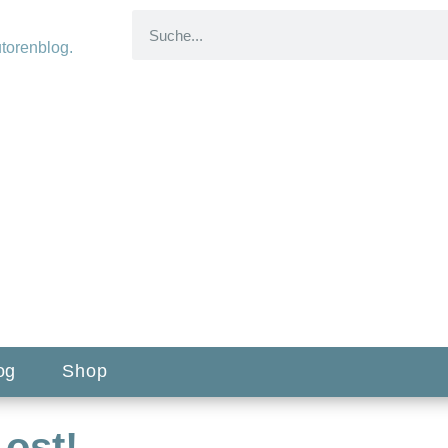
og
Shop
Lost!