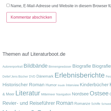
Name, E-Mail-Adresse und Website in diesem Browser f
Themen auf Literaturboot.de
Bildbände
Biografie
Biografi
Autorenportrait
Binnengewässer
Erlebnisberichte
Dänemark
Detlef Jens Bücher
DVD
Fest
Historischer Roman
Kinderbücher
Humor
Interview
Inseln
Literatur
Ostsee
Nordsee
& Meer
Mittelmeer
Navigation
Roman
Revier- und Reiseführer
Romanze
Schiffe
Schwed