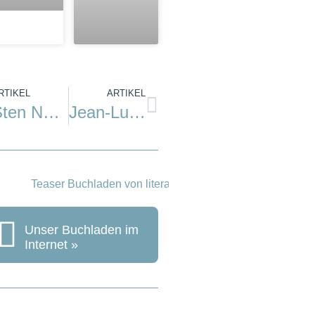
RTIKEL
ARTIKEL
Sten Nadolny: Weitlings Sommerfrische
Jean-Luc Bannalec: Bretonische Brandung
Unser Buchladen im
Internet »