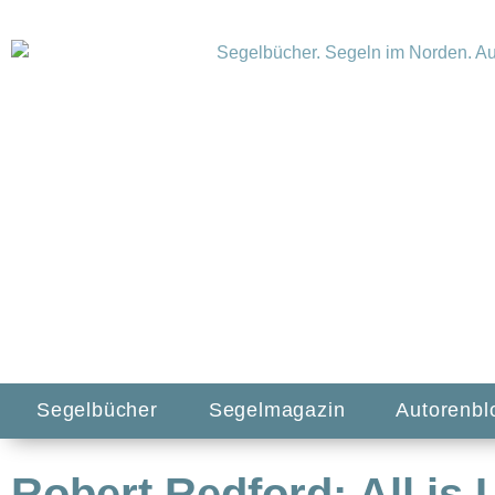
Segelbücher
Segelmagazin
Autorenbl
Robert Redford: All is 