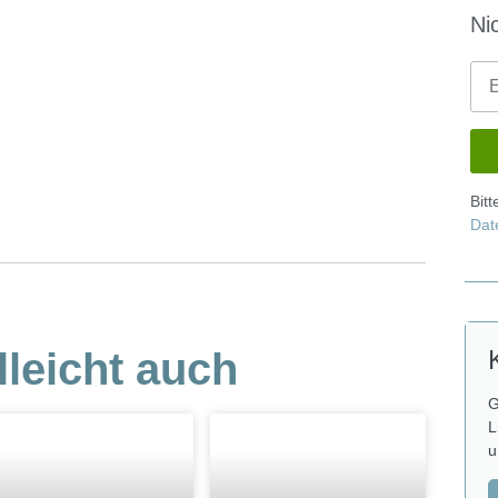
Ni
Bit
Dat
lleicht auch
G
L
u