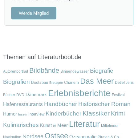
Werde Mitglied
Themen auf Literaturboot.de
Bildbände
Biografie
Autorenportrait
Binnengewässer
Das Meer
Biografien
Bootsbau
Chartern
Detlef Jens
Bretagne
Erlebnisberichte
Dänemark
Bücher
DVD
Festival
Handbücher
Historischer Roman
Hafenrestaurants
Klassiker
Krimi
Kinderbücher
Humor
Interview
Inseln
Literatur
Kulinarisches
Kunst & Meer
Mittelmeer
Ostsee
Nordsee
Ozeanografie
Navigation
Piraten & Co