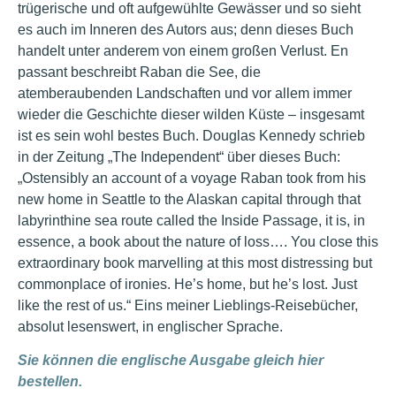
trügerische und oft aufgewühlte Gewässer und so sieht
es auch im Inneren des Autors aus; denn dieses Buch
handelt unter anderem von einem großen Verlust. En
passant beschreibt Raban die See, die
atemberaubenden Landschaften und vor allem immer
wieder die Geschichte dieser wilden Küste – insgesamt
ist es sein wohl bestes Buch. Douglas Kennedy schrieb
in der Zeitung „The Independent“ über dieses Buch:
„Ostensibly an account of a voyage Raban took from his
new home in Seattle to the Alaskan capital through that
labyrinthine sea route called the Inside Passage, it is, in
essence, a book about the nature of loss…. You close this
extraordinary book marvelling at this most distressing but
commonplace of ironies. He’s home, but he’s lost. Just
like the rest of us.“ Eins meiner Lieblings-Reisebücher,
absolut lesenswert, in englischer Sprache.
Sie können die englische Ausgabe gleich hier
bestellen.