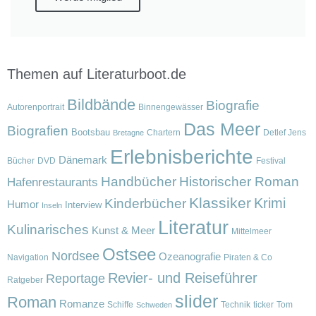
Themen auf Literaturboot.de
Bildbände
Biografie
Autorenportrait
Binnengewässer
Das Meer
Biografien
Bootsbau
Chartern
Detlef Jens
Bretagne
Erlebnisberichte
Dänemark
Bücher
DVD
Festival
Handbücher
Historischer Roman
Hafenrestaurants
Klassiker
Krimi
Kinderbücher
Humor
Interview
Inseln
Literatur
Kulinarisches
Kunst & Meer
Mittelmeer
Ostsee
Nordsee
Ozeanografie
Navigation
Piraten & Co
Revier- und Reiseführer
Reportage
Ratgeber
slider
Roman
Romanze
Schiffe
Technik
ticker
Tom
Schweden