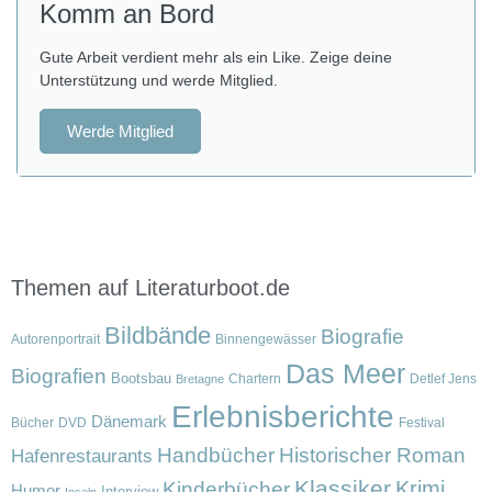
Komm an Bord
Gute Arbeit verdient mehr als ein Like. Zeige deine
Unterstützung und werde Mitglied.
Werde Mitglied
Themen auf Literaturboot.de
Bildbände
Biografie
Autorenportrait
Binnengewässer
Das Meer
Biografien
Bootsbau
Chartern
Detlef Jens
Bretagne
Erlebnisberichte
Dänemark
Bücher
DVD
Festival
Handbücher
Historischer Roman
Hafenrestaurants
Klassiker
Krimi
Kinderbücher
Humor
Interview
Inseln