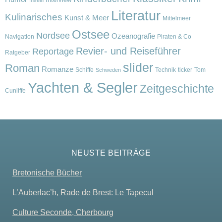
Literatur
Kulinarisches
Kunst & Meer
Mittelmeer
Ostsee
Nordsee
Ozeanografie
Navigation
Piraten & Co
Revier- und Reiseführer
Reportage
Ratgeber
slider
Roman
Romanze
Schiffe
Technik
ticker
Tom
Schweden
Yachten & Segler
Zeitgeschichte
Cunliffe
NEUSTE BEITRÄGE
Bretonische Bücher
L’Auberlac’h, Rade de Brest: Le Tapecul
Culture Seconde, Cherbourg