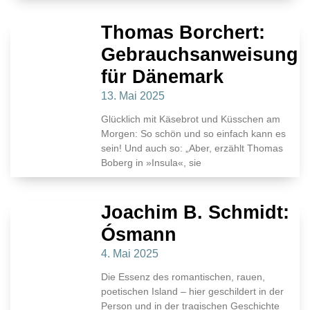
Thomas Borchert:
Gebrauchsanweisung
für Dänemark
13. Mai 2025
Glücklich mit Käsebrot und Küsschen am
Morgen: So schön und so einfach kann es
sein! Und auch so: „Aber, erzählt Thomas
Boberg in »Insula«, sie
Joachim B. Schmidt:
Ósmann
4. Mai 2025
Die Essenz des romantischen, rauen,
poetischen Island – hier geschildert in der
Person und in der tragischen Geschichte