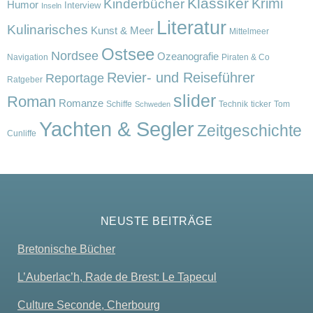
Klassiker
Krimi
Kinderbücher
Humor
Interview
Inseln
Literatur
Kulinarisches
Kunst & Meer
Mittelmeer
Ostsee
Nordsee
Ozeanografie
Navigation
Piraten & Co
Revier- und Reiseführer
Reportage
Ratgeber
slider
Roman
Romanze
Schiffe
Technik
ticker
Tom
Schweden
Yachten & Segler
Zeitgeschichte
Cunliffe
NEUSTE BEITRÄGE
Bretonische Bücher
L’Auberlac’h, Rade de Brest: Le Tapecul
Culture Seconde, Cherbourg