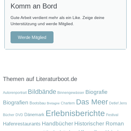
Komm an Bord
Gute Arbeit verdient mehr als ein Like. Zeige deine
Unterstützung und werde Mitglied.
Werde Mitglied
Themen auf Literaturboot.de
Bildbände
Biografie
Autorenportrait
Binnengewässer
Das Meer
Biografien
Bootsbau
Chartern
Detlef Jens
Bretagne
Erlebnisberichte
Dänemark
Bücher
DVD
Festival
Handbücher
Historischer Roman
Hafenrestaurants