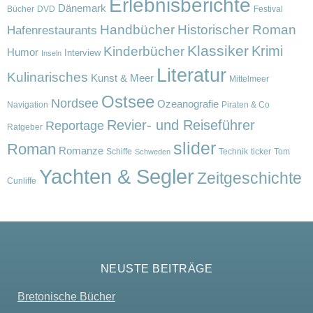
Erlebnisberichte
Dänemark
Bücher
DVD
Festival
Handbücher
Historischer Roman
Hafenrestaurants
Klassiker
Krimi
Kinderbücher
Humor
Interview
Inseln
Literatur
Kulinarisches
Kunst & Meer
Mittelmeer
Ostsee
Nordsee
Ozeanografie
Navigation
Piraten & Co
Revier- und Reiseführer
Reportage
Ratgeber
slider
Roman
Romanze
Schiffe
Technik
ticker
Tom
Schweden
Yachten & Segler
Zeitgeschichte
Cunliffe
NEUSTE BEITRÄGE
Bretonische Bücher