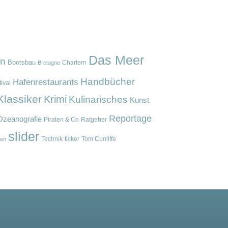
Das Meer
en
Bootsbau
Chartern
Bretagne
Handbücher
Hafenrestaurants
ival
Klassiker
Krimi
Kulinarisches
Kunst
Reportage
Ozeanografie
Piraten & Co
Ratgeber
slider
Technik
ticker
Tom Cunliffe
en