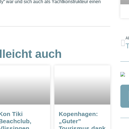
ly“ war und sich auch als Yachtkonstrukteur einen
A
lleicht auch
Kon Tiki
Kopenhagen:
Beachclub,
„Guter”
Vlissingen
Tourismus dank