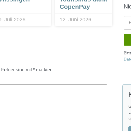
CopenPay
Ni
9. Juli 2026
12. Juni 2026
Bit
Dat
e Felder sind mit
*
markiert
G
L
u