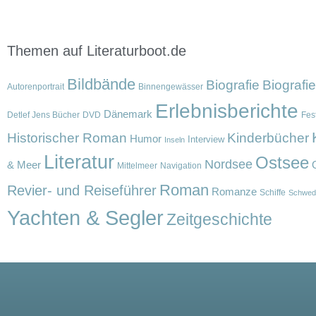
Themen auf Literaturboot.de
Bildbände
Biografie
Biografi
Autorenportrait
Binnengewässer
Erlebnisberichte
Dänemark
Detlef Jens Bücher
DVD
Fest
Historischer Roman
Kinderbücher
Humor
Interview
Inseln
Literatur
Ostsee
Nordsee
& Meer
Mittelmeer
Navigation
Roman
Revier- und Reiseführer
Romanze
Schiffe
Schwed
Yachten & Segler
Zeitgeschichte