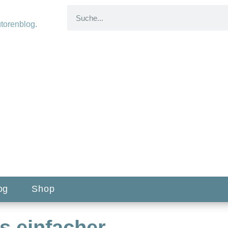
og
Shop
es einfacher…