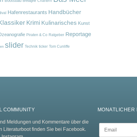
Bootsbau
Chartern
Bretagne
Handbücher
Hafenrestaurants
ival
Klassiker
Krimi
Kulinarisches
Kunst
Reportage
Ozeanografie
Piraten & Co
Ratgeber
slider
Technik
ticker
Tom Cunliffe
en
L COMMUNITY
MONATLICHER
 und Meldungen und Kommentare über die
n Literaturboot finden Sie bei Facebook.
 Instagram.