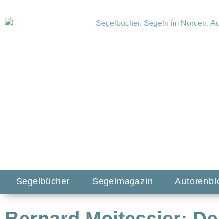
Segelbücher
Segelmagazin
Autorenbl
Bernard Moitessier: De