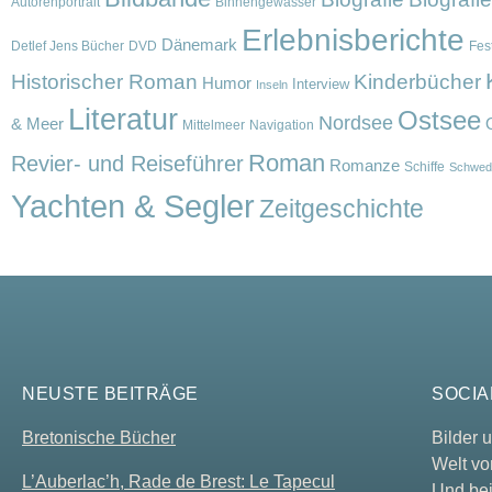
Autorenportrait
Binnengewässer
Erlebnisberichte
Dänemark
Detlef Jens Bücher
DVD
Fest
Historischer Roman
Kinderbücher
Humor
Interview
Inseln
Literatur
Ostsee
Nordsee
& Meer
Mittelmeer
Navigation
Roman
Revier- und Reiseführer
Romanze
Schiffe
Schwed
Yachten & Segler
Zeitgeschichte
NEUSTE BEITRÄGE
SOCIA
Bretonische Bücher
Bilder
Welt vo
L’Auberlac’h, Rade de Brest: Le Tapecul
Und bei