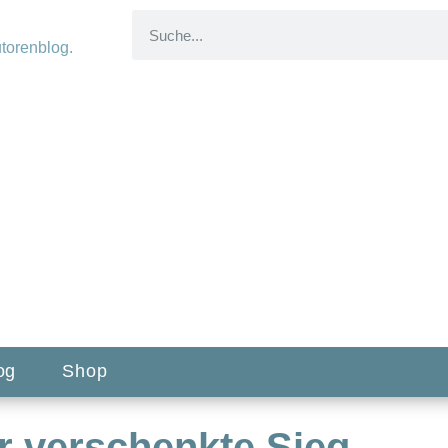
og
Shop
r verschenkte Sieg