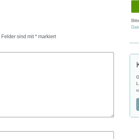
Bit
Dat
e Felder sind mit
*
markiert
G
L
u