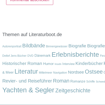
Themen auf Literaturboot.de
Bildbände
Biografie
Biografi
Autorenportrait
Binnengewässer
Erlebnisberichte
Dänemark
Detlef Jens Bücher
DVD
Fest
Historischer Roman
Kinderbücher
Humor
Interview
Inseln
Literatur
Ostsee
Nordsee
& Meer
Mittelmeer
Navigation
Roman
Revier- und Reiseführer
Romanze
Schiffe
Schwed
Yachten & Segler
Zeitgeschichte