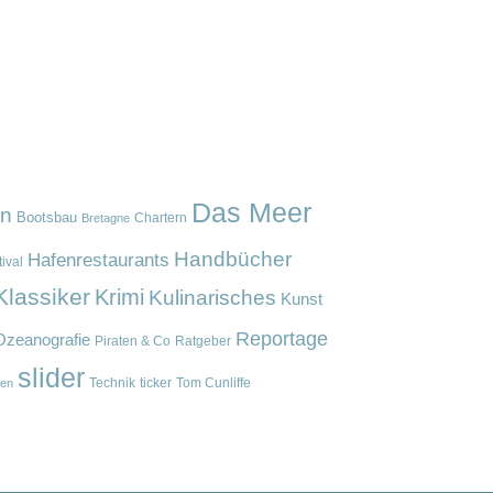
Das Meer
en
Bootsbau
Chartern
Bretagne
Handbücher
Hafenrestaurants
ival
Klassiker
Krimi
Kulinarisches
Kunst
Reportage
Ozeanografie
Piraten & Co
Ratgeber
slider
Technik
ticker
Tom Cunliffe
en