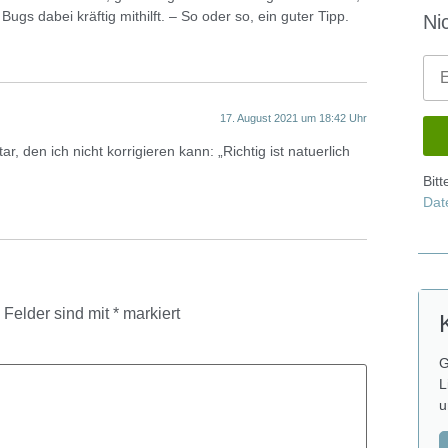
gs dabei kräftig mithilft. – So oder so, ein guter Tipp.
Ni
17. August 2021 um 18:42 Uhr
 den ich nicht korrigieren kann: „Richtig ist natuerlich
Bit
Dat
e Felder sind mit
*
markiert
G
L
u