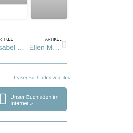
RTIKEL
ARTIKEL
Isabel Bogdan: Mein Helgoland
Ellen MacArthurs größtes Abenteuer
Unser Buchladen im
Internet »