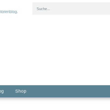
og
Shop