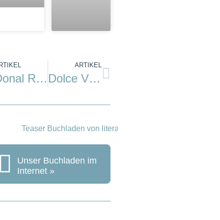
RTIKEL
ARTIKEL
Donal Ryan: Die Stille des Meeres
Dolce Vita an der Adria
Unser Buchladen im
Internet »