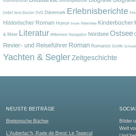
Autorenportrait
Binnengewässer
Erlebnisberichte
Dänemark
Detlef Jens Bücher
DVD
Fest
Historischer Roman
Kinderbücher
Humor
Interview
Inseln
Literatur
Ostsee
Nordsee
& Meer
Mittelmeer
Navigation
Roman
Revier- und Reiseführer
Romanze
Schiffe
Schwed
Yachten & Segler
Zeitgeschichte
NEUSTE BEITRÄGE
SOCIA
Bretonische Bücher
Bilder
Welt vo
L’Auberlac’h, Rade de Brest: Le Tapecul
Und bei