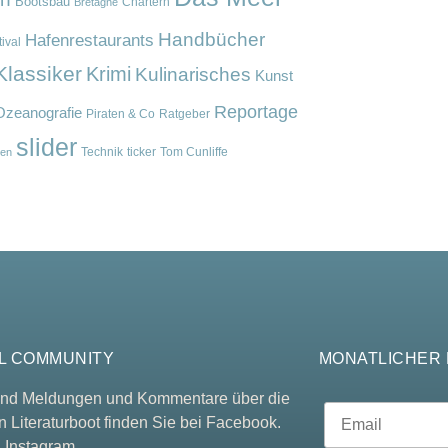
Bootsbau
Chartern
Bretagne
Handbücher
Hafenrestaurants
ival
Klassiker
Krimi
Kulinarisches
Kunst
Reportage
Ozeanografie
Piraten & Co
Ratgeber
slider
Technik
ticker
Tom Cunliffe
en
L COMMUNITY
MONATLICHER
 und Meldungen und Kommentare über die
n Literaturboot finden Sie bei Facebook.
 Instagram.