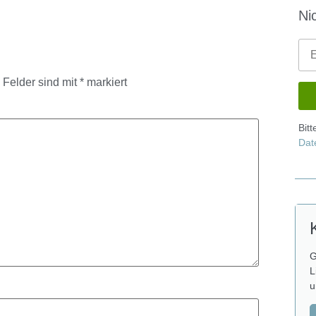
Ni
e Felder sind mit
*
markiert
Bit
Dat
G
L
u