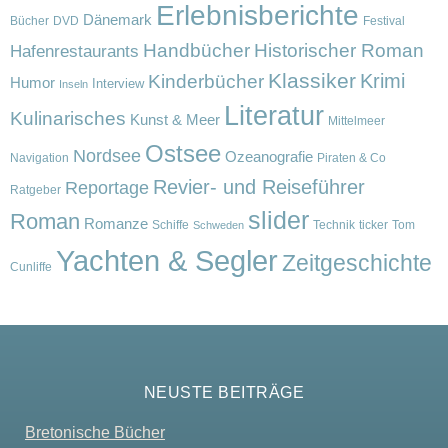
Erlebnisberichte
Dänemark
Bücher
DVD
Festival
Handbücher
Historischer Roman
Hafenrestaurants
Klassiker
Krimi
Kinderbücher
Humor
Interview
Inseln
Literatur
Kulinarisches
Kunst & Meer
Mittelmeer
Ostsee
Nordsee
Ozeanografie
Navigation
Piraten & Co
Revier- und Reiseführer
Reportage
Ratgeber
slider
Roman
Romanze
Schiffe
Technik
ticker
Tom
Schweden
Yachten & Segler
Zeitgeschichte
Cunliffe
NEUSTE BEITRÄGE
Bretonische Bücher