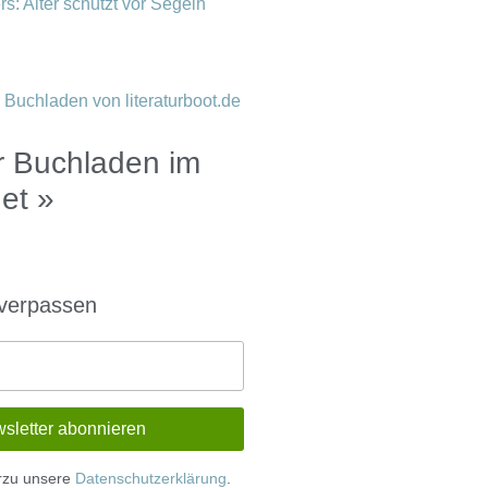
s: Alter schützt vor Segeln
 Buchladen im
net »
 verpassen
erzu unsere
Datenschutzerklärung
.