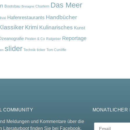
Das Meer
en
Bootsbau
Chartern
Bretagne
Handbücher
Hafenrestaurants
ival
Klassiker
Krimi
Kulinarisches
Kunst
Reportage
Ozeanografie
Piraten & Co
Ratgeber
slider
Technik
ticker
Tom Cunliffe
en
L COMMUNITY
MONATLICHER
 und Meldungen und Kommentare über die
n Literaturboot finden Sie bei Facebook.