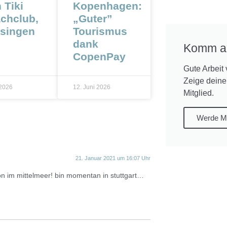
 Tiki
Kopenhagen:
chclub,
„Guter”
ssingen
Tourismus
dank
Komm a
CopenPay
Gute Arbeit 
Zeige deine
 2026
12. Juni 2026
Mitglied.
Werde Mi
21. Januar 2021 um 16:07 Uhr
on im mittelmeer! bin momentan in stuttgart…