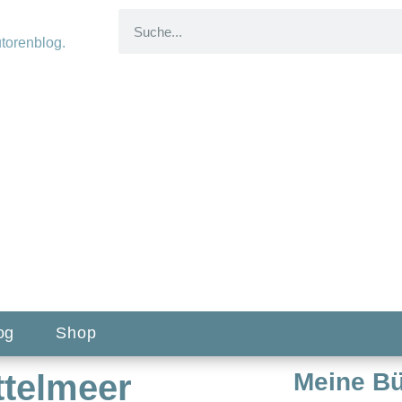
og
Shop
ttelmeer
Meine B