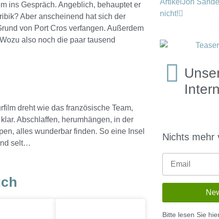
Artikel
Jon Sander
ihm ins Gespräch. Angeblich, behauptet er
nicht!
aribik? Aber anscheinend hat sich der
 Grund von Port Cros verfangen. Außerdem
k. Wozu also noch die paar tausend
Unser
Inter
film dreht wie das französische Team,
klar. Abschlaffen, herumhängen, in der
en, alles wunderbar finden. So eine Insel
Nichts mehr
sind selt…
uch
Bitte lesen Sie hi