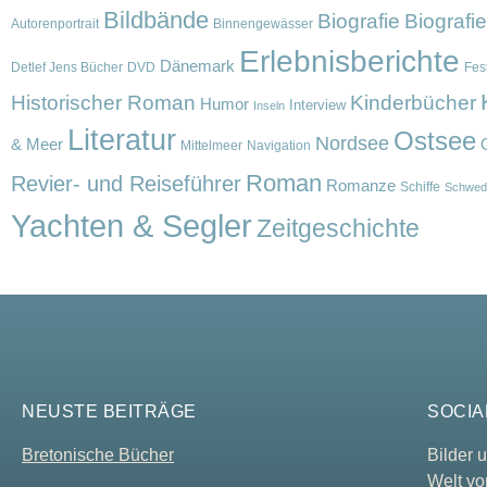
Bildbände
Biografie
Biografi
Autorenportrait
Binnengewässer
Erlebnisberichte
Dänemark
Detlef Jens Bücher
DVD
Fest
Historischer Roman
Kinderbücher
Humor
Interview
Inseln
Literatur
Ostsee
Nordsee
& Meer
Mittelmeer
Navigation
Roman
Revier- und Reiseführer
Romanze
Schiffe
Schwed
Yachten & Segler
Zeitgeschichte
NEUSTE BEITRÄGE
SOCIA
Bretonische Bücher
Bilder
Welt vo