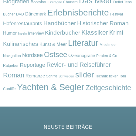
Das Meer
Biografien
Bootsbau
Chartern
Detlef Jens
Bretagne
Erlebnisberichte
Dänemark
Bücher
DVD
Festival
Handbücher
Historischer Roman
Hafenrestaurants
Klassiker
Krimi
Kinderbücher
Humor
Interview
Inseln
Literatur
Kulinarisches
Kunst & Meer
Mittelmeer
Ostsee
Nordsee
Ozeanografie
Navigation
Piraten & Co
Revier- und Reiseführer
Reportage
Ratgeber
slider
Roman
Romanze
Schiffe
Technik
ticker
Tom
Schweden
Yachten & Segler
Zeitgeschichte
Cunliffe
NEUSTE BEITRÄGE