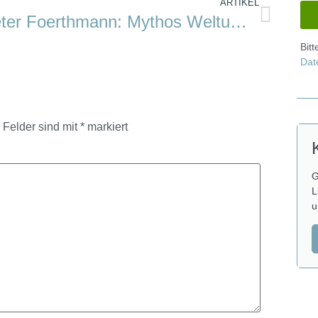
ARTIKEL
Peter Foerthmann: Mythos Weltumsegelung. Lebensziel oder Sackgasse?
Bit
Dat
e Felder sind mit
*
markiert
G
L
u