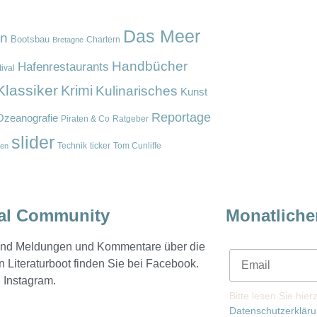
Das Meer
en
Bootsbau
Chartern
Bretagne
Handbücher
Hafenrestaurants
ival
Klassiker
Krimi
Kulinarisches
Kunst
Reportage
Ozeanografie
Piraten & Co
Ratgeber
slider
Technik
ticker
Tom Cunliffe
en
al Community
Monatliche
 und Meldungen und Kommentare über die
n Literaturboot finden Sie bei Facebook.
 Instagram.
Bitte lesen Sie hie
Datenschutzerklär