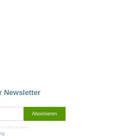
r Newsletter
rzu auch unsere
ung
.