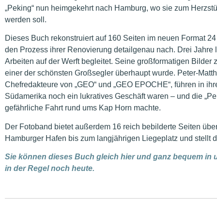
„Peking“ nun heimgekehrt nach Hamburg, wo sie zum Herzs
werden soll.
Dieses Buch rekonstruiert auf 160 Seiten im neuen Format 24
den Prozess ihrer Renovierung detailgenau nach. Drei Jahre la
Arbeiten auf der Werft begleitet. Seine großformatigen Bilde
einer der schönsten Großsegler überhaupt wurde. Peter-Mat
Chefredakteure von „GEO“ und „GEO EPOCHE“, führen in ihren 
Südamerika noch ein lukratives Geschäft waren – und die „P
gefährliche Fahrt rund ums Kap Horn machte.
Der Fotoband bietet außerdem 16 reich bebilderte Seiten über
Hamburger Hafen bis zum langjährigen Liegeplatz und stellt
Sie können dieses Buch gleich hier und ganz bequem in 
in der Regel noch heute.