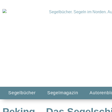
Segelbücher
Segelmagazin
Autorenbl
Peking – Das Segelschi