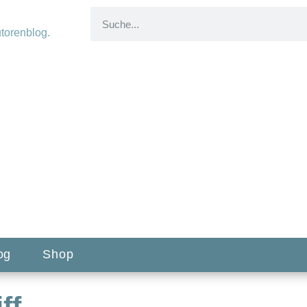
og
Shop
ff