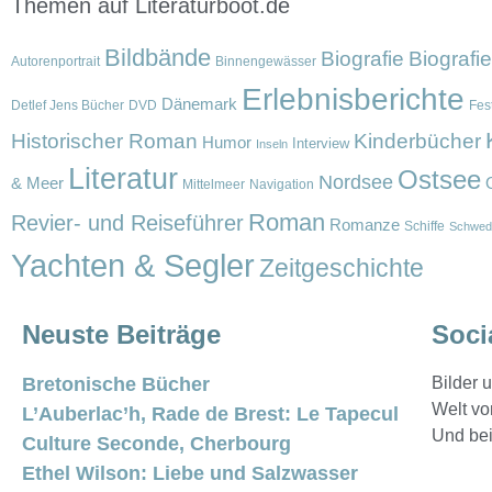
Themen auf Literaturboot.de
Bildbände
Biografie
Biografi
Autorenportrait
Binnengewässer
Erlebnisberichte
Dänemark
Detlef Jens Bücher
DVD
Fest
Historischer Roman
Kinderbücher
Humor
Interview
Inseln
Literatur
Ostsee
Nordsee
& Meer
Mittelmeer
Navigation
Roman
Revier- und Reiseführer
Romanze
Schiffe
Schwed
Yachten & Segler
Zeitgeschichte
Neuste Beiträge
Soci
Bretonische Bücher
Bilder
Welt vo
L’Auberlac’h, Rade de Brest: Le Tapecul
Und bei
Culture Seconde, Cherbourg
Ethel Wilson: Liebe und Salzwasser