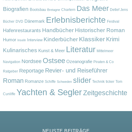
Das Meer
Biografien
Bootsbau
Chartern
Detlef Jens
Bretagne
Erlebnisberichte
Dänemark
Bücher
DVD
Festival
Handbücher
Historischer Roman
Hafenrestaurants
Klassiker
Krimi
Kinderbücher
Humor
Interview
Inseln
Literatur
Kulinarisches
Kunst & Meer
Mittelmeer
Ostsee
Nordsee
Ozeanografie
Navigation
Piraten & Co
Revier- und Reiseführer
Reportage
Ratgeber
slider
Roman
Romanze
Schiffe
Technik
ticker
Tom
Schweden
Yachten & Segler
Zeitgeschichte
Cunliffe
NEUSTE BEITRÄGE