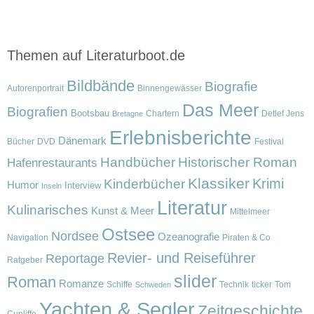
Themen auf Literaturboot.de
Bildbände
Biografie
Autorenportrait
Binnengewässer
Das Meer
Biografien
Bootsbau
Chartern
Detlef Jens
Bretagne
Erlebnisberichte
Dänemark
Bücher
DVD
Festival
Handbücher
Historischer Roman
Hafenrestaurants
Klassiker
Krimi
Kinderbücher
Humor
Interview
Inseln
Literatur
Kulinarisches
Kunst & Meer
Mittelmeer
Ostsee
Nordsee
Ozeanografie
Navigation
Piraten & Co
Revier- und Reiseführer
Reportage
Ratgeber
slider
Roman
Romanze
Schiffe
Technik
ticker
Tom
Schweden
Yachten & Segler
Zeitgeschichte
Cunliffe