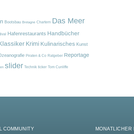
Das Meer
en
Bootsbau
Chartern
Bretagne
Handbücher
Hafenrestaurants
ival
Klassiker
Krimi
Kulinarisches
Kunst
Reportage
Ozeanografie
Piraten & Co
Ratgeber
slider
Technik
ticker
Tom Cunliffe
en
L COMMUNITY
MONATLICHER