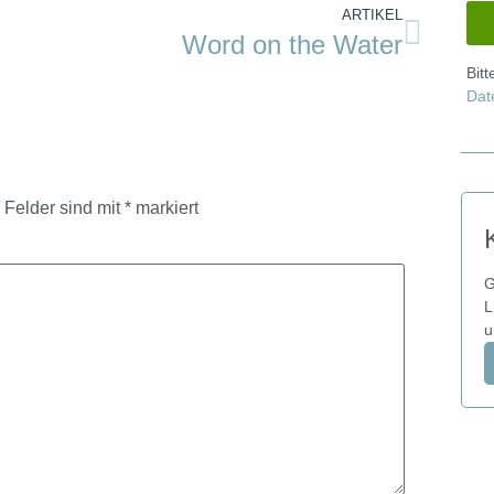
ARTIKEL
Word on the Water
Bit
Dat
e Felder sind mit
*
markiert
G
L
u