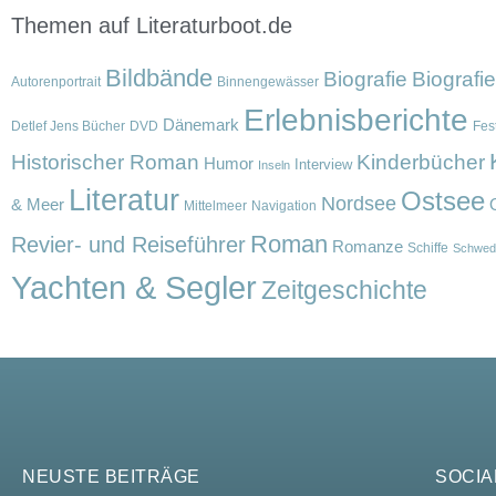
Themen auf Literaturboot.de
Bildbände
Biografie
Biografi
Autorenportrait
Binnengewässer
Erlebnisberichte
Dänemark
Detlef Jens Bücher
DVD
Fest
Historischer Roman
Kinderbücher
Humor
Interview
Inseln
Literatur
Ostsee
Nordsee
& Meer
Mittelmeer
Navigation
Roman
Revier- und Reiseführer
Romanze
Schiffe
Schwed
Yachten & Segler
Zeitgeschichte
NEUSTE BEITRÄGE
SOCIA