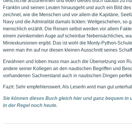
Geschichte anzunehmen und eben dieses Buch daraus zu mac
Franklin und seinen Leuten hinausgeht und auch ein Bild des
zeichnet, wie die Menschen und vor allem die Kapitäne, Seefa
Navy und die Admiralität damals tickten: Weltgeschehen, so 
menschlich erzählt. Die Reisen selbst werden vor allem Fakt
einem zwinkernden Auge auf scheinbar Nebensächliches, was
Miniexkursionen ergibt. Das ist wohl die Monty-Python-Schule
wenn man ihn auf nur diesen kleinen Ausschnitt seines Schaff
Erwähnen und loben muss man auch die Übersetzung von Rudolf
andere seiner Kollegen an den nautischen Begriffen und Besc
vorhandenen Sachverstand auch in nautischen Dingen perfekt
Fazit: Sehr empfehlenswert. Als LeserIn wird man gut unterhal
Sie können dieses Buch gleich hier und ganz bequem in 
in der Regel noch heute.