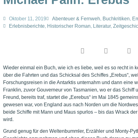
Oktober 11, 2019
Abenteuer & Fernweh
,
Buchkritiken
,
Em
Erlebnisberichte
,
Historischer Roman
,
Literatur
,
Zeitgeschi
Wieder einmal ein Buch, wie ich es liebe, weil es so recht in
über die Fahrten und das Schicksal des Schiffes „Erebus“, w
Forschungsreisen in die Antarktis unternahm und dann eine we
Franklin, zuvor Gouverneur von Tasmanien, wo er das Schif
Freund, bereits traf, startet die „Eerebus“ im Mai 1845 gemei
gewesen war, von England aus nach Norden um die Nordwestp
beide Schiffe mit Mann und Maus spurlos – bis das Wrack de
wird.
Grund genug für den Weltenbummler, Erzähler und Monty-Pytho