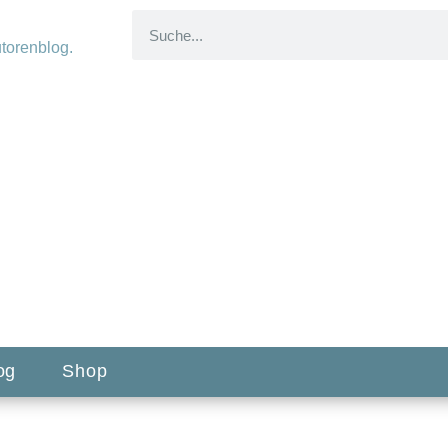
og
Shop