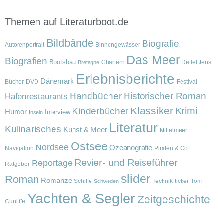
Themen auf Literaturboot.de
Bildbände
Biografie
Autorenportrait
Binnengewässer
Das Meer
Biografien
Bootsbau
Chartern
Detlef Jens
Bretagne
Erlebnisberichte
Dänemark
Bücher
DVD
Festival
Handbücher
Historischer Roman
Hafenrestaurants
Klassiker
Krimi
Kinderbücher
Humor
Interview
Inseln
Literatur
Kulinarisches
Kunst & Meer
Mittelmeer
Ostsee
Nordsee
Ozeanografie
Navigation
Piraten & Co
Revier- und Reiseführer
Reportage
Ratgeber
slider
Roman
Romanze
Schiffe
Technik
ticker
Tom
Schweden
Yachten & Segler
Zeitgeschichte
Cunliffe