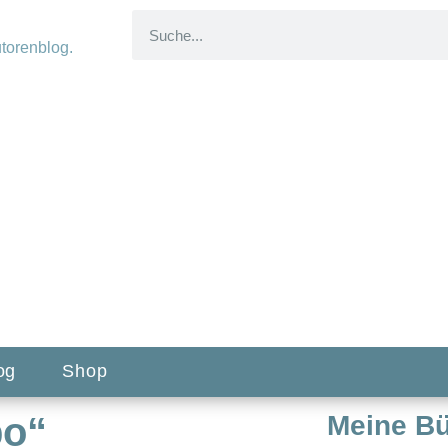
og
Shop
po“
Meine B