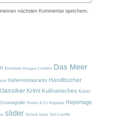
r meinen nächsten Kommentar speichern.
Das Meer
en
Bootsbau
Chartern
Bretagne
Handbücher
Hafenrestaurants
ival
Klassiker
Krimi
Kulinarisches
Kunst
Reportage
Ozeanografie
Piraten & Co
Ratgeber
slider
Technik
ticker
Tom Cunliffe
en