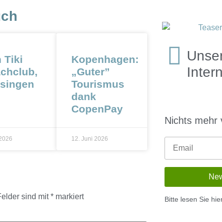
uch
Unser
 Tiki
Kopenhagen:
Inter
chclub,
„Guter”
ssingen
Tourismus
dank
CopenPay
Nichts mehr
 2026
12. Juni 2026
Felder sind mit
*
markiert
Bitte lesen Sie hi