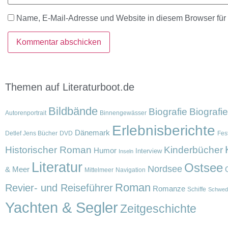
Name, E-Mail-Adresse und Website in diesem Browser fü
Themen auf Literaturboot.de
Bildbände
Biografie
Biografi
Autorenportrait
Binnengewässer
Erlebnisberichte
Dänemark
Detlef Jens Bücher
DVD
Fest
Historischer Roman
Kinderbücher
Humor
Interview
Inseln
Literatur
Ostsee
Nordsee
& Meer
Mittelmeer
Navigation
Roman
Revier- und Reiseführer
Romanze
Schiffe
Schwed
Yachten & Segler
Zeitgeschichte