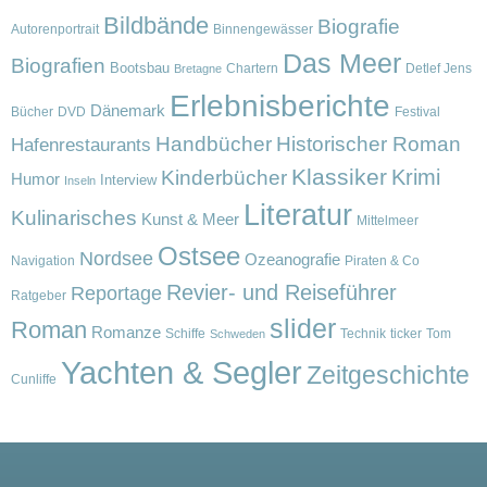
Bildbände
Biografie
Autorenportrait
Binnengewässer
Das Meer
Biografien
Bootsbau
Chartern
Detlef Jens
Bretagne
Erlebnisberichte
Dänemark
Bücher
DVD
Festival
Handbücher
Historischer Roman
Hafenrestaurants
Klassiker
Krimi
Kinderbücher
Humor
Interview
Inseln
Literatur
Kulinarisches
Kunst & Meer
Mittelmeer
Ostsee
Nordsee
Ozeanografie
Navigation
Piraten & Co
Revier- und Reiseführer
Reportage
Ratgeber
slider
Roman
Romanze
Schiffe
Technik
ticker
Tom
Schweden
Yachten & Segler
Zeitgeschichte
Cunliffe